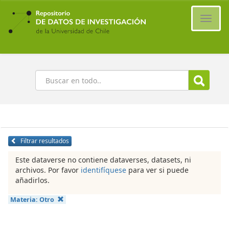
Ir
al
Cambi
contenido
naveg
principal
Buscar
Filtrar resultados
Este dataverse no contiene dataverses, datasets, ni
archivos. Por favor
identifíquese
para ver si puede
añadirlos.
Materia:
Otro