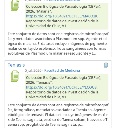
Colección Biológica de Parasitología (CBPar),
2026, "Malaria",
https://doi.org/10.34691/UCHILE/MA6O3K
,
Repositorio de datos de investigación de la
Universidad de Chile, V1
Este conjunto de datos contiene registros de microfotograf
ías y metadatos asociados a Plasmodium spp. Agente etiol
ógico de malaria. El dataset incluye imágenes de pigmento
malárico en tejido esplénico, frotis sanguíneos con formas
evolutivas de Plasmodium malariae (esquizonte y t...
Teniasis
5 jul. 2026
-
Facultad de Medicina
Colección Biológica de Parasitología (CBPar),
2026, "Teniasis",
https://doi.org/10.34691/UCHILE/YLCOU8
,
Repositorio de datos de investigación de la
Universidad de Chile, V1
Este conjunto de datos contiene registros de microfotograf
ías, fotografías y metadatos asociados a Taenia sp. Agente
etiológico de teniasis. El dataset incluye imágenes de escóle
x de Taenia saginata, escólex de Taenia solium, huevos de T
aenia spp. proglótida de Taenia saginata, p...