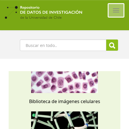
Ir
al
Cambi
contenido
naveg
principal
Buscar
Biblioteca de imágenes celulares