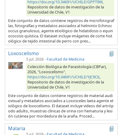
https://doi.org/10.34691/UCHILE/GPPT9W
,
Repositorio de datos de investigación de la
Universidad de Chile, V1
Este conjunto de datos contiene registros de microfotograf
ías, fotografías y metadatos asociados al helminto Echinoc
occus granulosus, agente etiológico de hidatidosis o equin
ococosis quística. El dataset incluye imágenes de corte hist
ológico de tejido intestinal de perro con pres...
Loxoscelismo
5 jul. 2026
-
Facultad de Medicina
Colección Biológica de Parasitología (CBPar),
2026, "Loxoscelismo",
https://doi.org/10.34691/UCHILE/YJC9C6
,
Repositorio de datos de investigación de la
Universidad de Chile, V1
Este conjunto de datos contiene registros de material audi
ovisual y metadatos asociados a Loxosceles laeta agente et
iológico de loxocelismo. El dataset incluye videos del artróp
odo adulto, muestras clínicas de orina con hematuria y lesi
ón cutánea por mordedura de la araña. Proced...
Malaria
5 jul. 2026
-
Facultad de Medicina