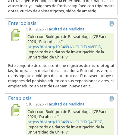
a cruzi, agente etiológico de la enfermedad de Chagas. El d
ataset incluye imágenes de frotis sanguíneo con tripomasti
gotes, cultivo de epimastigotes, nidos de amastig...
Enterobiasis
5 jul. 2026
-
Facultad de Medicina
Colección Biológica de Parasitología (CBPar),
2026, "Enterobiasis",
https://doi.org/10.34691/UCHILE/MVEEJD
,
Repositorio de datos de investigación de la
Universidad de Chile, V1
Este conjunto de datos contiene registros de microfotograf
ías, fotografías y metadatos asociados a Enterobius vermic
ularis agente etiológico de enterobiasis. El dataset incluye i
mágenes del parásito adulto con sus expansiones alares, ej
emplar adulto en test de Graham, huevos en t...
Escabiosis
5 jul. 2026
-
Facultad de Medicina
Colección Biológica de Parasitología (CBPar),
2026, "Escabiosis",
https://doi.org/10.34691/UCHILE/Q4CBRZ
,
Repositorio de datos de investigación de la
Universidad de Chile, V1