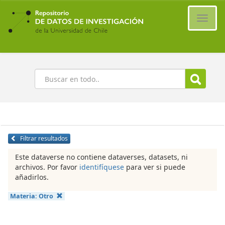
Ir
al
Cambi
contenido
naveg
principal
Buscar
Filtrar resultados
Este dataverse no contiene dataverses, datasets, ni
archivos. Por favor
identifíquese
para ver si puede
añadirlos.
Materia:
Otro