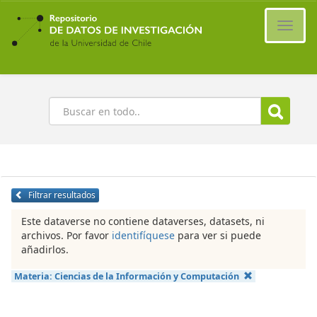
Ir
al
Cambi
contenido
naveg
principal
Buscar
Filtrar resultados
Este dataverse no contiene dataverses, datasets, ni
archivos. Por favor
identifíquese
para ver si puede
añadirlos.
Materia:
Ciencias de la Información y Computación