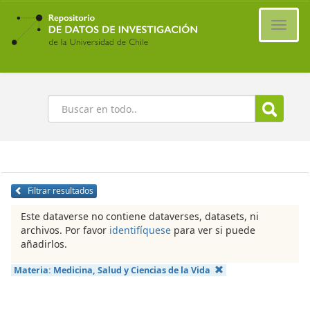
Ir
al
Cambi
contenido
naveg
principal
Buscar
Filtrar resultados
Este dataverse no contiene dataverses, datasets, ni
archivos. Por favor
identifíquese
para ver si puede
añadirlos.
Materia:
Medicina, Salud y Ciencias de la Vida