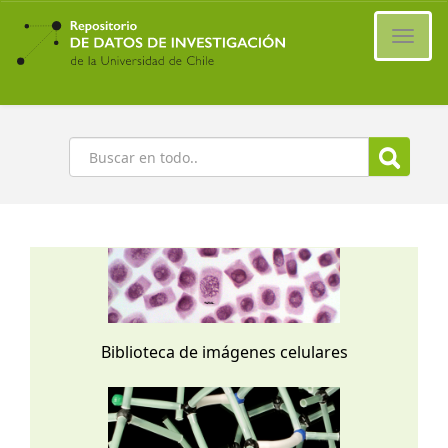
Ir
al
Cambi
contenido
naveg
principal
Buscar
Biblioteca de imágenes celulares