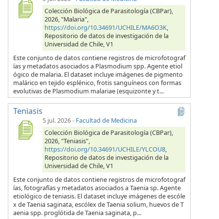
Colección Biológica de Parasitología (CBPar),
2026, "Malaria",
https://doi.org/10.34691/UCHILE/MA6O3K
,
Repositorio de datos de investigación de la
Universidad de Chile, V1
Este conjunto de datos contiene registros de microfotograf
ías y metadatos asociados a Plasmodium spp. Agente etiol
ógico de malaria. El dataset incluye imágenes de pigmento
malárico en tejido esplénico, frotis sanguíneos con formas
evolutivas de Plasmodium malariae (esquizonte y t...
Teniasis
5 jul. 2026
-
Facultad de Medicina
Colección Biológica de Parasitología (CBPar),
2026, "Teniasis",
https://doi.org/10.34691/UCHILE/YLCOU8
,
Repositorio de datos de investigación de la
Universidad de Chile, V1
Este conjunto de datos contiene registros de microfotograf
ías, fotografías y metadatos asociados a Taenia sp. Agente
etiológico de teniasis. El dataset incluye imágenes de escóle
x de Taenia saginata, escólex de Taenia solium, huevos de T
aenia spp. proglótida de Taenia saginata, p...