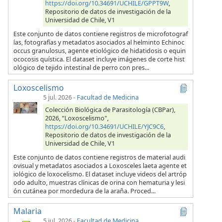
https://doi.org/10.34691/UCHILE/GPPT9W
,
Repositorio de datos de investigación de la
Universidad de Chile, V1
Este conjunto de datos contiene registros de microfotograf
ías, fotografías y metadatos asociados al helminto Echinoc
occus granulosus, agente etiológico de hidatidosis o equin
ococosis quística. El dataset incluye imágenes de corte hist
ológico de tejido intestinal de perro con pres...
Loxoscelismo
5 jul. 2026
-
Facultad de Medicina
Colección Biológica de Parasitología (CBPar),
2026, "Loxoscelismo",
https://doi.org/10.34691/UCHILE/YJC9C6
,
Repositorio de datos de investigación de la
Universidad de Chile, V1
Este conjunto de datos contiene registros de material audi
ovisual y metadatos asociados a Loxosceles laeta agente et
iológico de loxocelismo. El dataset incluye videos del artróp
odo adulto, muestras clínicas de orina con hematuria y lesi
ón cutánea por mordedura de la araña. Proced...
Malaria
5 jul. 2026
-
Facultad de Medicina