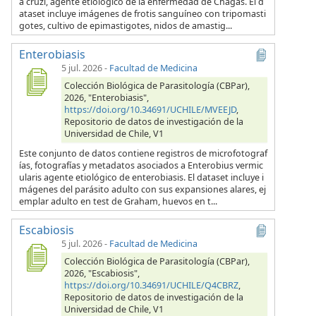
a cruzi, agente etiológico de la enfermedad de Chagas. El d
ataset incluye imágenes de frotis sanguíneo con tripomasti
gotes, cultivo de epimastigotes, nidos de amastig...
Enterobiasis
5 jul. 2026
-
Facultad de Medicina
Colección Biológica de Parasitología (CBPar),
2026, "Enterobiasis",
https://doi.org/10.34691/UCHILE/MVEEJD
,
Repositorio de datos de investigación de la
Universidad de Chile, V1
Este conjunto de datos contiene registros de microfotograf
ías, fotografías y metadatos asociados a Enterobius vermic
ularis agente etiológico de enterobiasis. El dataset incluye i
mágenes del parásito adulto con sus expansiones alares, ej
emplar adulto en test de Graham, huevos en t...
Escabiosis
5 jul. 2026
-
Facultad de Medicina
Colección Biológica de Parasitología (CBPar),
2026, "Escabiosis",
https://doi.org/10.34691/UCHILE/Q4CBRZ
,
Repositorio de datos de investigación de la
Universidad de Chile, V1