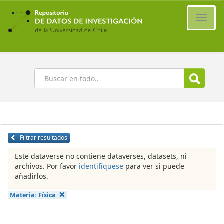
Ir
al
Cambi
contenido
naveg
principal
Buscar
Filtrar resultados
Este dataverse no contiene dataverses, datasets, ni
archivos. Por favor
identifíquese
para ver si puede
añadirlos.
Materia:
Física