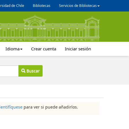
rsidad de Chile
Bibliotecas
Servicios de Bibliotecas
Idioma
Crear cuenta
Iniciar sesión
Buscar
dentifíquese
para ver si puede añadirlos.