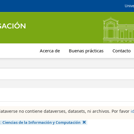
Unive
Acerca de
Buenas prácticas
Contacto
dataverse no contiene dataverses, datasets, ni archivos. Por favor
i
a:
Ciencias de la Información y Computación