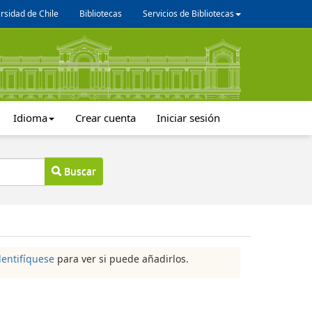
rsidad de Chile
Bibliotecas
Servicios de Bibliotecas
Idioma
Crear cuenta
Iniciar sesión
Buscar
dentifíquese
para ver si puede añadirlos.