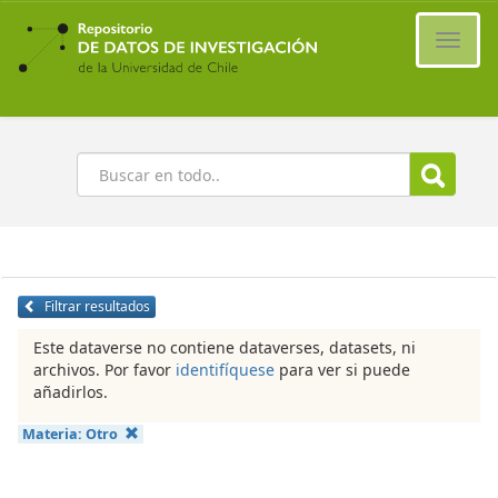
Ir
al
Cambi
contenido
naveg
principal
Buscar
Filtrar resultados
Este dataverse no contiene dataverses, datasets, ni
archivos. Por favor
identifíquese
para ver si puede
añadirlos.
Materia:
Otro