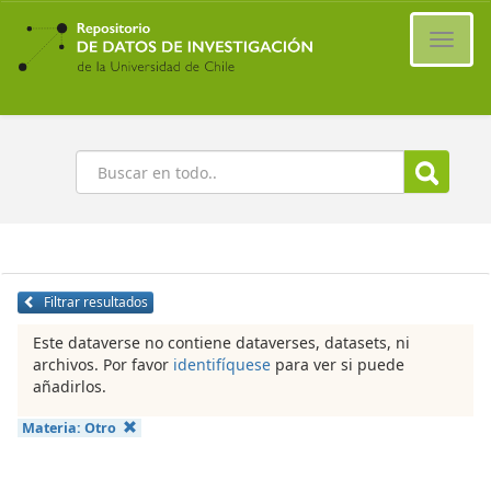
Ir
al
Cambi
contenido
naveg
principal
Buscar
Filtrar resultados
Este dataverse no contiene dataverses, datasets, ni
archivos. Por favor
identifíquese
para ver si puede
añadirlos.
Materia:
Otro