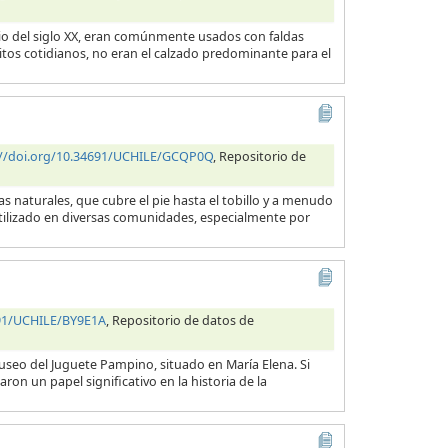
cio del siglo XX, eran comúnmente usados con faldas
itos cotidianos, no eran el calzado predominante para el
://doi.org/10.34691/UCHILE/GCQP0Q
, Repositorio de
 naturales, que cubre el pie hasta el tobillo y a menudo
utilizado en diversas comunidades, especialmente por
691/UCHILE/BY9E1A
, Repositorio de datos de
useo del Juguete Pampino, situado en María Elena. Si
ron un papel significativo en la historia de la