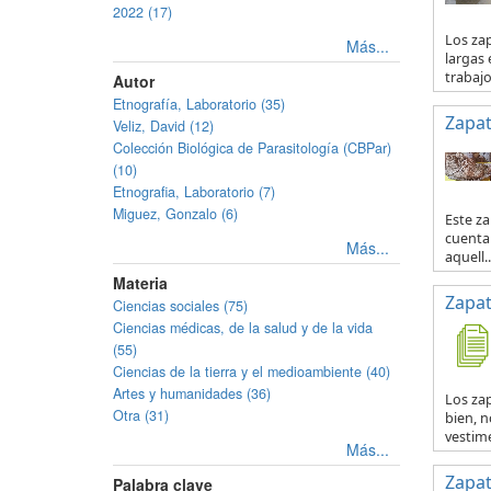
2022 (17)
Los za
Más...
largas 
trabajo 
Autor
Etnografía, Laboratorio (35)
Zapat
Veliz, David (12)
Colección Biológica de Parasitología (CBPar)
(10)
Etnografia, Laboratorio (7)
Miguez, Gonzalo (6)
Este za
cuenta 
Más...
aquell..
Materia
Zapat
Ciencias sociales (75)
Ciencias médicas, de la salud y de la vida
(55)
Ciencias de la tierra y el medioambiente (40)
Artes y humanidades (36)
Los zap
Otra (31)
bien, n
vestime
Más...
Zapat
Palabra clave