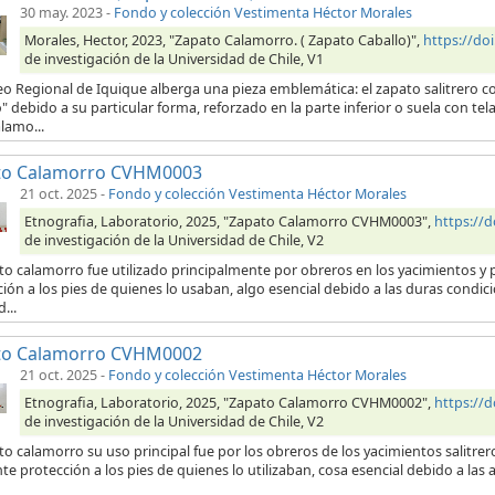
30 may. 2023
-
Fondo y colección Vestimenta Héctor Morales
Morales, Hector, 2023, "Zapato Calamorro. ( Zapato Caballo)",
https://d
de investigación de la Universidad de Chile, V1
eo Regional de Iquique alberga una pieza emblemática: el zapato salitrero
" debido a su particular forma, reforzado en la parte inferior o suela con 
lamo...
to Calamorro CVHM0003
21 oct. 2025
-
Fondo y colección Vestimenta Héctor Morales
Etnografia, Laboratorio, 2025, "Zapato Calamorro CVHM0003",
https://
de investigación de la Universidad de Chile, V2
to calamorro fue utilizado principalmente por obreros en los yacimientos y p
ión a los pies de quienes lo usaban, algo esencial debido a las duras condici
...
to Calamorro CVHM0002
21 oct. 2025
-
Fondo y colección Vestimenta Héctor Morales
Etnografia, Laboratorio, 2025, "Zapato Calamorro CVHM0002",
https://
de investigación de la Universidad de Chile, V2
to calamorro su uso principal fue por los obreros de los yacimientos salitre
te protección a los pies de quienes lo utilizaban, cosa esencial debido a las 