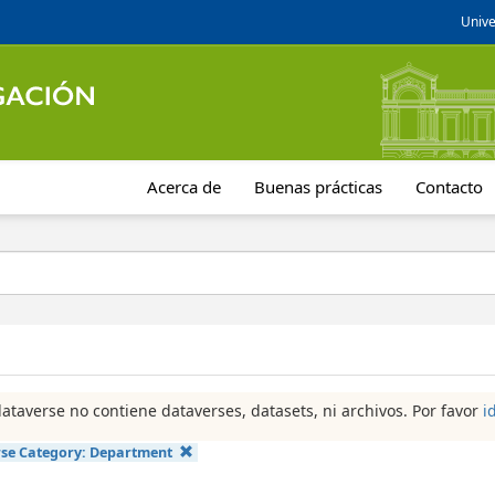
Unive
Acerca de
Buenas prácticas
Contacto
dataverse no contiene dataverses, datasets, ni archivos. Por favor
i
se Category:
Department