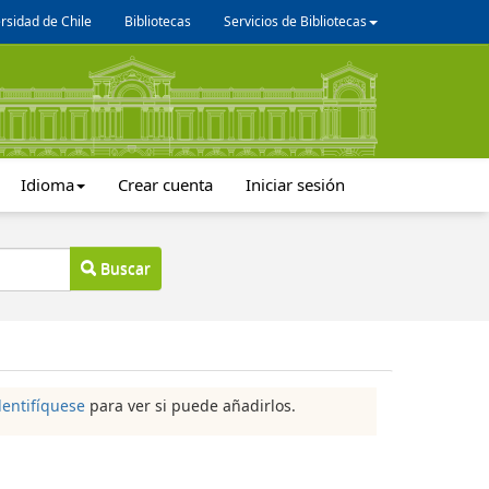
rsidad de Chile
Bibliotecas
Servicios de Bibliotecas
Idioma
Crear cuenta
Iniciar sesión
Buscar
dentifíquese
para ver si puede añadirlos.