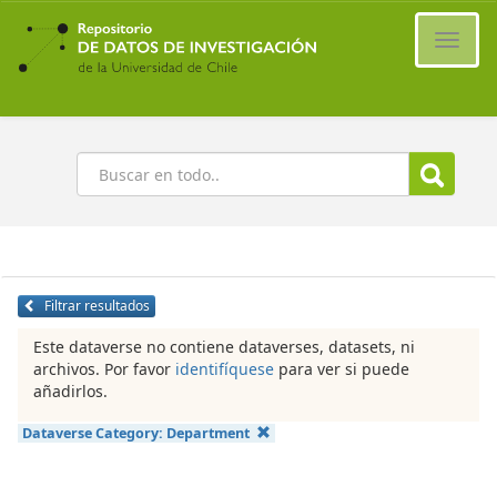
Ir
al
Cambi
contenido
naveg
principal
Buscar
Filtrar resultados
Este dataverse no contiene dataverses, datasets, ni
archivos. Por favor
identifíquese
para ver si puede
añadirlos.
Dataverse Category:
Department