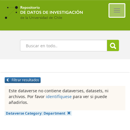
Ir
al
Cambi
contenido
naveg
principal
Buscar
Filtrar resultados
Este dataverse no contiene dataverses, datasets, ni
archivos. Por favor
identifíquese
para ver si puede
añadirlos.
Dataverse Category:
Department