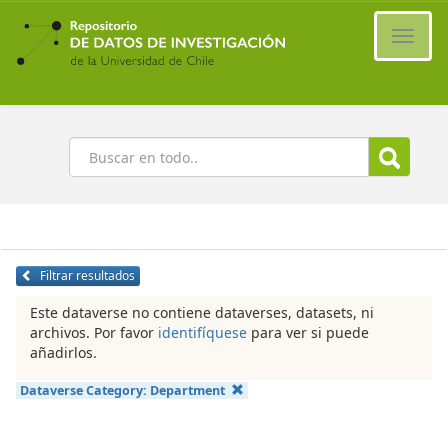
Ir
al
Cambi
contenido
naveg
principal
Buscar
Filtrar resultados
Este dataverse no contiene dataverses, datasets, ni
archivos. Por favor
identifíquese
para ver si puede
añadirlos.
Dataverse Category:
Department