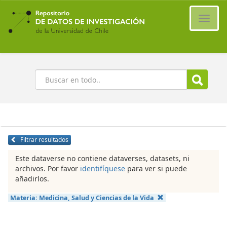
Ir
al
Cambi
contenido
naveg
principal
Buscar
Filtrar resultados
Este dataverse no contiene dataverses, datasets, ni
archivos. Por favor
identifíquese
para ver si puede
añadirlos.
Materia:
Medicina, Salud y Ciencias de la Vida