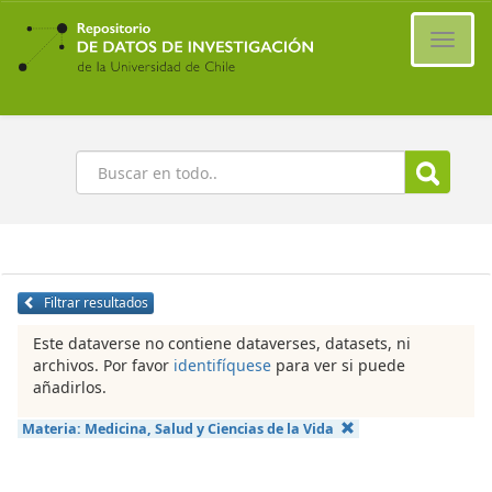
Ir
al
Cambi
contenido
naveg
principal
Buscar
Filtrar resultados
Este dataverse no contiene dataverses, datasets, ni
archivos. Por favor
identifíquese
para ver si puede
añadirlos.
Materia:
Medicina, Salud y Ciencias de la Vida