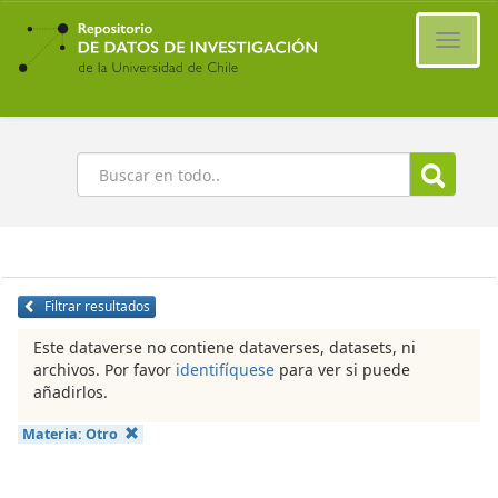
Ir
al
Cambi
contenido
naveg
principal
Buscar
Filtrar resultados
Este dataverse no contiene dataverses, datasets, ni
archivos. Por favor
identifíquese
para ver si puede
añadirlos.
Materia:
Otro