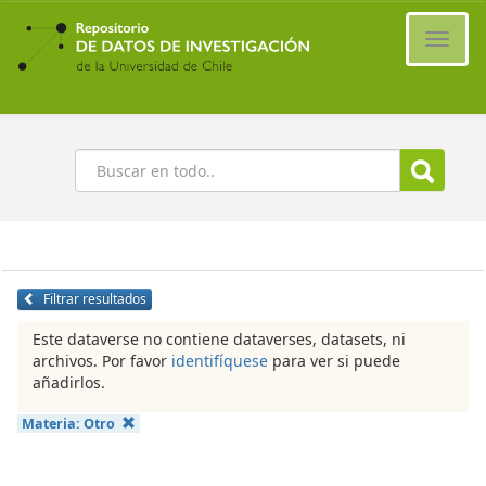
Ir
al
Cambi
contenido
naveg
principal
Buscar
Filtrar resultados
Este dataverse no contiene dataverses, datasets, ni
archivos. Por favor
identifíquese
para ver si puede
añadirlos.
Materia:
Otro