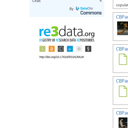
Citas
4
copulat
By
CBPa
CBPa
CBPa
CBPa