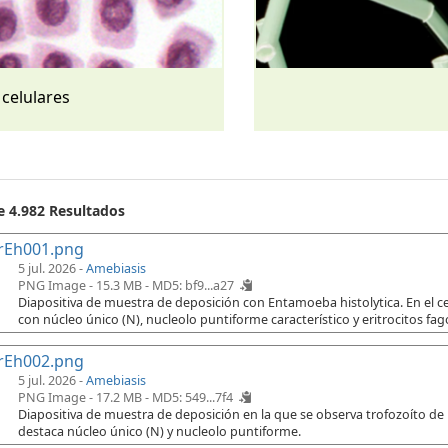
 celulares
e 4.982 Resultados
rEh001.png
5 jul. 2026 -
Amebiasis
PNG Image - 15.3 MB -
MD5: bf9...a27
Diapositiva de muestra de deposición con Entamoeba histolytica. En el cen
con núcleo único (N), nucleolo puntiforme característico y eritrocitos fago
rEh002.png
5 jul. 2026 -
Amebiasis
PNG Image - 17.2 MB -
MD5: 549...7f4
Diapositiva de muestra de deposición en la que se observa trofozoíto de
destaca núcleo único (N) y nucleolo puntiforme.