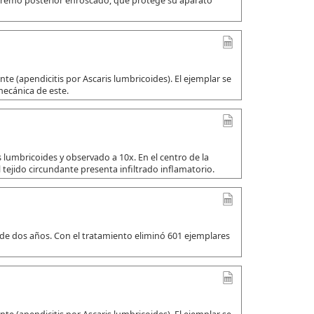
xtremo posterior enroscado, que protege su aparato
e (apendicitis por Ascaris lumbricoides). El ejemplar se
mecánica de este.
 lumbricoides y observado a 10x. En el centro de la
 tejido circundante presenta infiltrado inflamatorio.
 de dos años. Con el tratamiento eliminó 601 ejemplares