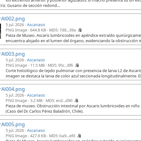
los extremos anterior y posterior aguzados. El macho presenta su un e
riz. Gusano de sección redond...
rAl002.png
5 jul. 2026 -
Ascariasis
PNG Image - 644.8 KB -
MD5: 7d8...39a
Pieza de Museo. Ascaris lumbricoides en apéndice extraído quirúrgicament
encuentra alojado en el lumen del órgano, evidenciando la obstrucción 
rAl003.png
5 jul. 2026 -
Ascariasis
PNG Image - 11.5 MB -
MD5: 95c...8f6
Corte histológico de tejido pulmonar con presencia de larva L2 de Ascaris
imagen se destaca la larva de color azul seccionada longitudinalmente. El
rAl004.png
5 jul. 2026 -
Ascariasis
PNG Image - 3.2 MB -
MD5: ecd...d90
Pieza de museo. Obstrucción intestinal por Ascaris lumbricoides en niño
(Caso del Dr. Carlos Pérez Baladrón, Chile).
rAl005.png
5 jul. 2026 -
Ascariasis
PNG Image - 427.9 KB -
MD5: ba9...efd