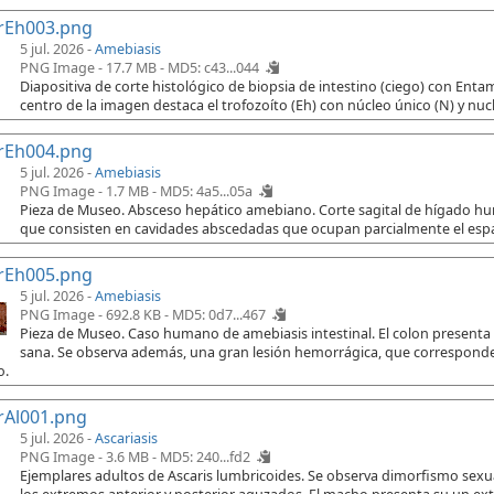
rEh003.png
5 jul. 2026 -
Amebiasis
PNG Image - 17.7 MB -
MD5: c43...044
Diapositiva de corte histológico de biopsia de intestino (ciego) con Ent
centro de la imagen destaca el trofozoíto (Eh) con núcleo único (N) y nuc
rEh004.png
5 jul. 2026 -
Amebiasis
PNG Image - 1.7 MB -
MD5: 4a5...05a
Pieza de Museo. Absceso hepático amebiano. Corte sagital de hígado h
que consisten en cavidades abscedadas que ocupan parcialmente el espac
rEh005.png
5 jul. 2026 -
Amebiasis
PNG Image - 692.8 KB -
MD5: 0d7...467
Pieza de Museo. Caso humano de amebiasis intestinal. El colon presenta
sana. Se observa además, una gran lesión hemorrágica, que corresponde 
o.
rAl001.png
5 jul. 2026 -
Ascariasis
PNG Image - 3.6 MB -
MD5: 240...fd2
Ejemplares adultos de Ascaris lumbricoides. Se observa dimorfismo sex