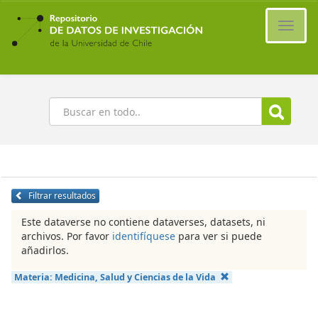
Ir
al
Cambi
contenido
naveg
principal
Buscar
Filtrar resultados
Este dataverse no contiene dataverses, datasets, ni
archivos. Por favor
identifíquese
para ver si puede
añadirlos.
Materia:
Medicina, Salud y Ciencias de la Vida