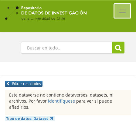
Ir
al
Cambi
contenido
naveg
principal
Buscar
Filtrar resultados
Este dataverse no contiene dataverses, datasets, ni
archivos. Por favor
identifíquese
para ver si puede
añadirlos.
Tipo de datos:
Dataset