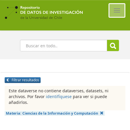
Ir
al
Cambi
contenido
naveg
principal
Buscar
Filtrar resultados
Este dataverse no contiene dataverses, datasets, ni
archivos. Por favor
identifíquese
para ver si puede
añadirlos.
Materia:
Ciencias de la Información y Computación