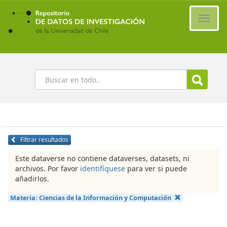
Ir
al
Cambi
contenido
naveg
principal
Buscar
Filtrar resultados
Este dataverse no contiene dataverses, datasets, ni
archivos. Por favor
identifíquese
para ver si puede
añadirlos.
Materia:
Ciencias de la Información y Computación