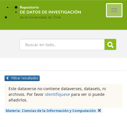
Ir
al
Cambi
contenido
naveg
principal
Buscar
Filtrar resultados
Este dataverse no contiene dataverses, datasets, ni
archivos. Por favor
identifíquese
para ver si puede
añadirlos.
Materia:
Ciencias de la Información y Computación