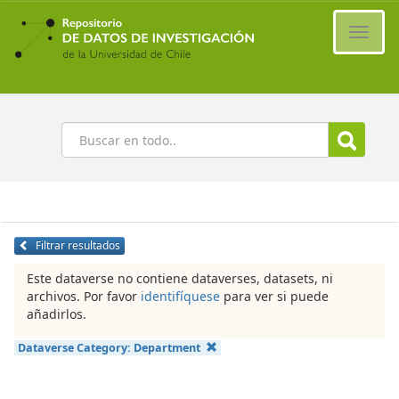
Ir
al
Cambi
contenido
naveg
principal
Buscar
Filtrar resultados
Este dataverse no contiene dataverses, datasets, ni
archivos. Por favor
identifíquese
para ver si puede
añadirlos.
Dataverse Category:
Department