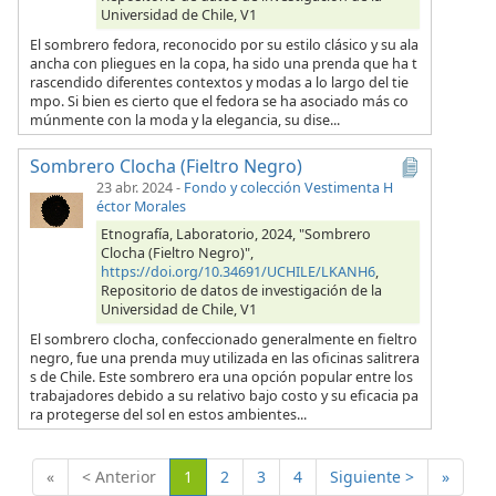
Universidad de Chile, V1
El sombrero fedora, reconocido por su estilo clásico y su ala
ancha con pliegues en la copa, ha sido una prenda que ha t
rascendido diferentes contextos y modas a lo largo del tie
mpo. Si bien es cierto que el fedora se ha asociado más co
múnmente con la moda y la elegancia, su dise...
Sombrero Clocha (Fieltro Negro)
23 abr. 2024
-
Fondo y colección Vestimenta H
éctor Morales
Etnografía, Laboratorio, 2024, "Sombrero
Clocha (Fieltro Negro)",
https://doi.org/10.34691/UCHILE/LKANH6
,
Repositorio de datos de investigación de la
Universidad de Chile, V1
El sombrero clocha, confeccionado generalmente en fieltro
negro, fue una prenda muy utilizada en las oficinas salitrera
s de Chile. Este sombrero era una opción popular entre los
trabajadores debido a su relativo bajo costo y su eficacia pa
ra protegerse del sol en estos ambientes...
(Actual)
«
< Anterior
1
2
3
4
Siguiente >
»