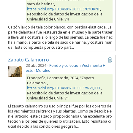
saco de harina",
https://doi.org/10.34691/UCHILE/6YUKNP
,
Repositorio de datos de investigación de la
Universidad de Chile, V4
Calzón largo de tela color blanco, con pretina elasticada. La
parte delantera fue restaurada en el museo y la parte traser
a lleva una costura a lo largo de las piernas. La pieza fue hec
ha a mano, a partir de tela de saco de harina, y costura man
ual. Está compuesta por cuatro part...
Zapato Calamorro
23 abr. 2024
-
Fondo y colección Vestimenta H
éctor Morales
Etnografía, Laboratorio, 2024, "Zapato
Calamorro",
https://doi.org/10.34691/UCHILE/W2QFCL
,
Repositorio de datos de investigación de la
Universidad de Chile, V1
El zapato calamorro su uso principal fue por los obreros de
los yacimientos salitreros y sus plantas. Como se describe e
n el artículo, este calzado proporcionaba una excelente pro
tección a los pies de quienes lo utilizaban. Esto resultaba cr
ucial debido a las condiciones geográfi...