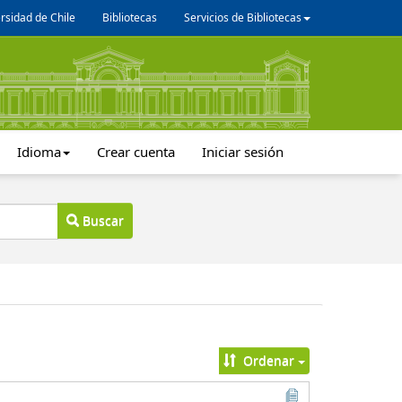
rsidad de Chile
Bibliotecas
Servicios de Bibliotecas
Idioma
Crear cuenta
Iniciar sesión
Buscar
Ordenar