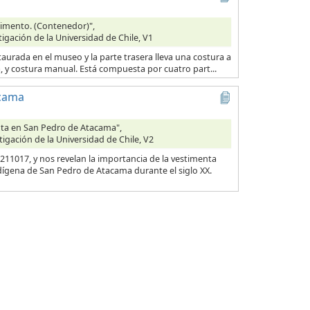
Alimento. (Contenedor)",
tigación de la Universidad de Chile, V1
taurada en el museo y la parte trasera lleva una costura a
na, y costura manual. Está compuesta por cuatro part...
acama
enta en San Pedro de Atacama",
tigación de la Universidad de Chile, V2
11017, y nos revelan la importancia de la vestimenta
dígena de San Pedro de Atacama durante el siglo XX.