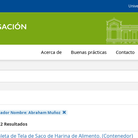
Unive
Acerca de
Buenas prácticas
Contacto
rador Nombre:
Abraham Muñoz
 2 Resultados
leta de Tela de Saco de Harina de Alimento. (Contenedor)