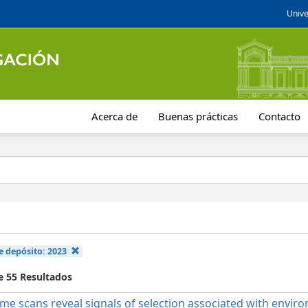
Unive
Acerca de
Buenas prácticas
Contacto
e depósito:
2023
e 55 Resultados
e scans reveal signals of selection associated with environ