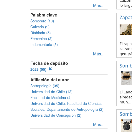
Calzón 
Más...
lo larg
Palabra clave
Zapa
Sombrero (10)
Calzado (9)
Diablada (5)
Femenino (3)
El zapa
Indumentaria (3)
calzado
Más...
geográf
Fecha de depósito
Somb
2023 (55)
Afiliación del autor
Antropología (35)
Universidad de Chile (13)
El Can
alreded
Facultad de Medicina (4)
mun...
Universidad de Chile. Facultad de Ciencias
Sociales. Departamento de Antropología (2)
Somb
Universidad de Concepción (2)
Más...