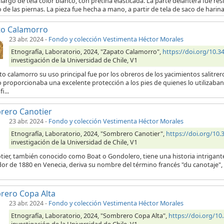
largo de tela color blanco, con pretina elasticada. La parte delantera fue res
o de las piernas. La pieza fue hecha a mano, a partir de tela de saco de hari
to Calamorro
23 abr. 2024
-
Fondo y colección Vestimenta Héctor Morales
Etnografía, Laboratorio, 2024, "Zapato Calamorro",
https://doi.org/10
investigación de la Universidad de Chile, V1
to calamorro su uso principal fue por los obreros de los yacimientos salitrero
 proporcionaba una excelente protección a los pies de quienes lo utilizaban.
i...
rero Canotier
23 abr. 2024
-
Fondo y colección Vestimenta Héctor Morales
Etnografía, Laboratorio, 2024, "Sombrero Canotier",
https://doi.org/1
investigación de la Universidad de Chile, V1
otier, también conocido como Boat o Gondolero, tiene una historia intrigant
or de 1880 en Venecia, deriva su nombre del término francés "du canotaje", 
rero Copa Alta
23 abr. 2024
-
Fondo y colección Vestimenta Héctor Morales
Etnografía, Laboratorio, 2024, "Sombrero Copa Alta",
https://doi.org/1