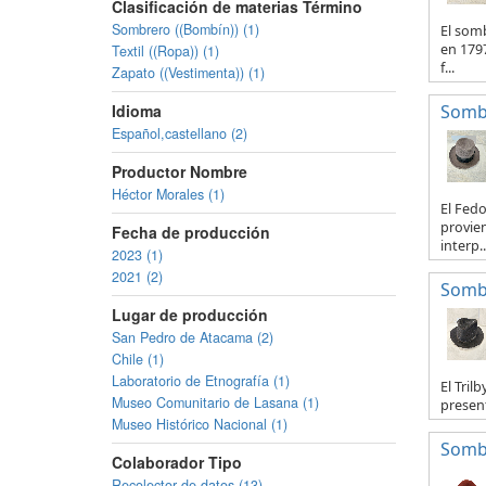
Clasificación de materias Término
Sombrero ((Bombín)) (1)
El somb
en 1797
Textil ((Ropa)) (1)
f...
Zapato ((Vestimenta)) (1)
Idioma
Somb
Español,castellano (2)
Productor Nombre
Héctor Morales (1)
El Fedo
provien
Fecha de producción
interp..
2023 (1)
2021 (2)
Sombr
Lugar de producción
San Pedro de Atacama (2)
Chile (1)
Laboratorio de Etnografía (1)
El Tril
Museo Comunitario de Lasana (1)
present
Museo Histórico Nacional (1)
Somb
Colaborador Tipo
Recolector de datos (13)