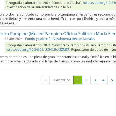
Etnografía, Laboratorio, 2024, "Sombrero Clocha",
https://doi.org/10.
investigación de la Universidad de Chile, V1
brero cloche, conocido como sombrero campana en español, es reconocido
ica en fieltro y presenta una copa hemisférica, cuerpo cilíndrico y un ala m
ta, es ese...
ero Pampino (Museo Pampino Oficina Salitrera María Elen
23 abr. 2024
-
Fondo y colección Vestimenta Héctor Morales
Etnografía, Laboratorio, 2024, "Sombrero Pampino (Museo Pampino Ofici
https://doi.org/10.34691/UCHILE/A3ZMZR
, Repositorio de datos de inves
rero pampino es una pieza de gran importancia cultural y simbólica en la hist
 sombrero ha perdurado a lo largo del tiempo como un símbolo representativo
(Actual)
«
< Anterior
1
2
3
4
5