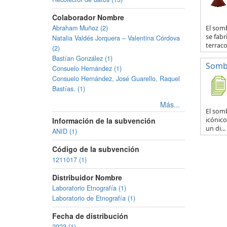
Colaborador Nombre
Abraham Muñoz (2)
El som
se fabr
Natalia Valdés Jorquera – Valentina Córdova
terraco
(2)
Bastían González (1)
Sombr
Consuelo Hernández (1)
Consuelo Hernández, José Guarello, Raquel
Bastías. (1)
Más...
El somb
icónico
Información de la subvención
un di...
ANID (1)
Código de la subvención
1211017 (1)
Distribuidor Nombre
Laboratorio Etnografía (1)
Laboratorio de Etnografía (1)
Fecha de distribución
2023 (1)