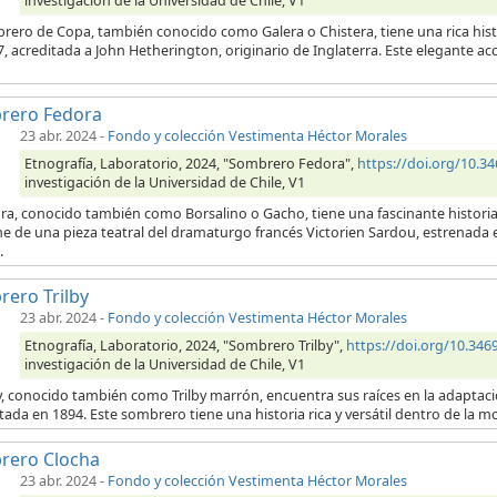
investigación de la Universidad de Chile, V1
rero de Copa, también conocido como Galera o Chistera, tiene una rica histo
, acreditada a John Hetherington, originario de Inglaterra. Este elegante ac
rero Fedora
23 abr. 2024
-
Fondo y colección Vestimenta Héctor Morales
Etnografía, Laboratorio, 2024, "Sombrero Fedora",
https://doi.org/10.
investigación de la Universidad de Chile, V1
ra, conocido también como Borsalino o Gacho, tiene una fascinante historia 
e de una pieza teatral del dramaturgo francés Victorien Sardou, estrenada en
.
ero Trilby
23 abr. 2024
-
Fondo y colección Vestimenta Héctor Morales
Etnografía, Laboratorio, 2024, "Sombrero Trilby",
https://doi.org/10.3
investigación de la Universidad de Chile, V1
by, conocido también como Trilby marrón, encuentra sus raíces en la adaptació
ada en 1894. Este sombrero tiene una historia rica y versátil dentro de la moda
rero Clocha
23 abr. 2024
-
Fondo y colección Vestimenta Héctor Morales