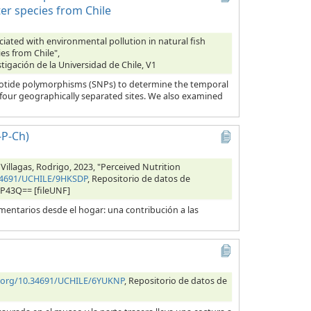
er species from Chile
ciated with environmental pollution in natural fish
es from Chile",
tigación de la Universidad de Chile, V1
cleotide polymorphisms (SNPs) to determine the temporal
 four geographically separated sites. We also examined
-P-Ch)
 Villagas, Rodrigo, 2023, "Perceived Nutrition
.34691/UCHILE/9HKSDP
, Repositorio de datos de
RP43Q== [fileUNF]
entarios desde el hogar: una contribución a las
i.org/10.34691/UCHILE/6YUKNP
, Repositorio de datos de