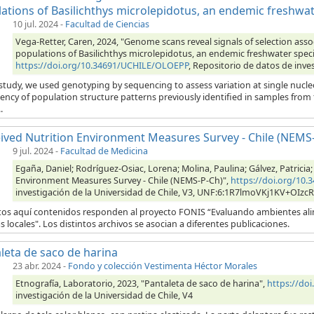
ations of Basilichthys microlepidotus, an endemic freshwat
10 jul. 2024
-
Facultad de Ciencias
Vega-Retter, Caren, 2024, "Genome scans reveal signals of selection asso
populations of Basilichthys microlepidotus, an endemic freshwater speci
https://doi.org/10.34691/UCHILE/OLOEPP
, Repositorio de datos de inves
s study, we used genotyping by sequencing to assess variation at single nu
ency of population structure patterns previously identified in samples from
.
ived Nutrition Environment Measures Survey - Chile (NEMS
9 jul. 2024
-
Facultad de Medicina
Egaña, Daniel; Rodríguez-Osiac, Lorena; Molina, Paulina; Gálvez, Patricia;
Environment Measures Survey - Chile (NEMS-P-Ch)",
https://doi.org/10
investigación de la Universidad de Chile, V3, UNF:6:1R7lmoVKj1KV+OIzc
tos aquí contenidos responden al proyecto FONIS “Evaluando ambientes alim
as locales". Los distintos archivos se asocian a diferentes publicaciones.
leta de saco de harina
23 abr. 2024
-
Fondo y colección Vestimenta Héctor Morales
Etnografía, Laboratorio, 2023, "Pantaleta de saco de harina",
https://do
investigación de la Universidad de Chile, V4