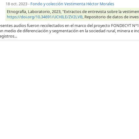
18 oct. 2023
-
Fondo y colección Vestimenta Héctor Morales
Etnografía, Laboratorio, 2023, "Extractos de entrevista sobre la vestim
https://doi.org/10.34691/UCHILE/ZV2LVB
, Repositorio de datos de inves
esentes audios fueron recolectados en el marco del proyecto FONDECYT N°12
n medio de diferenciación y segmentación en la sociedad rural, minera e in
egistros...