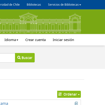
rsidad de Chile
Bibliotecas
Servicios de Bibliotecas
Idioma
Crear cuenta
Iniciar sesión
Buscar
Ordenar
acama