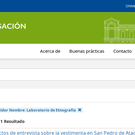
Unive
Acerca de
Buenas prácticas
Contacto
uidor Nombre:
Laboratorio de Etnografía
 1 Resultado
ctos de entrevista sobre la vestimenta en San Pedro de At