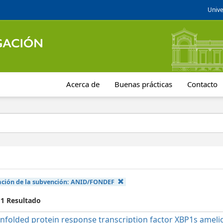
Unive
Acerca de
Buenas prácticas
Contacto
ción de la subvención:
ANID/FONDEF
 1 Resultado
nfolded protein response transcription factor XBP1s ameli