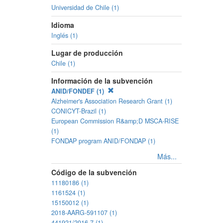
Universidad de Chile (1)
Idioma
Inglés (1)
Lugar de producción
Chile (1)
Información de la subvención
ANID/FONDEF (1)
Alzheimer's Association Research Grant (1)
CONICYT-Brazil (1)
European Commission R&amp;D MSCA-RISE
(1)
FONDAP program ANID/FONDAP (1)
Más...
Código de la subvención
11180186 (1)
1161524 (1)
15150012 (1)
2018-AARG-591107 (1)
441921/2016-7 (1)