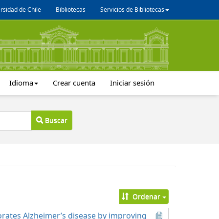
rsidad de Chile
Bibliotecas
Servicios de Bibliotecas
Idioma
Crear cuenta
Iniciar sesión
Buscar
Ordenar
orates Alzheimer’s disease by improving