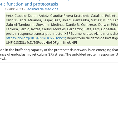
tic function and proteostasis
19 abr. 2023
-
Facultad de Medicina
Hetz, Claudio; Duran-Aniotz, Claudia; Rivera-Krstulovic, Catalina; Poblete,
Yannis; Cabral Miranda, Felipe; Diaz, Javier; Fuentealba, Matias; Muño, Er
Gabriel; Tamburini, Giovanni; Medinas, Danilo B.; Contreras, Darwin; Piña
Ferreira, Sergio; Rozas, Carlos; Morales, Bernardo; Plate, Lars; Gonzalez-B
protein response transcription factor XBP1s ameliorates Alzheimer’s dis
https://doi.org/10.34691/FK2/VUWSYP
, Repositorio de datos de investig
UNF:6:SCI3Lz4cZaT9RodbHbGDFg== [fileUNF]
ion in the buffering capacity of the proteostasis network is an emerging feat
ence of endoplasmic reticulum (ER) stress. The unfolded protein response (
 wi...