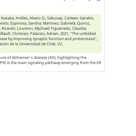
 Natalia; Ardiles, Alvaro O.; Sabusap, Carleen; Gerakis,
nesto; Espinosa, Sandra; Martinez, Gabriela; Quiroz,
, Ricardo; Lourenci, Mychael; Figueiredo, Claudia;
illault, Christian; Palacios, Adrian, 2021, "The unfolded
ease by improving synaptic function and proteostasis",
ación de la Universidad de Chile, V2,
ure of Alzheimer´s disease (AD), highlighting the
UPR) is the main signaling pathway emerging from the ER