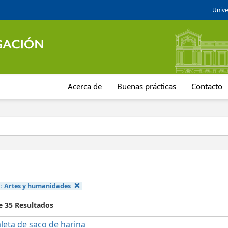
Unive
Acerca de
Buenas prácticas
Contacto
a:
Artes y humanidades
e 35 Resultados
leta de saco de harina