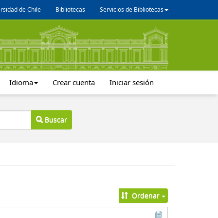
rsidad de Chile
Bibliotecas
Servicios de Bibliotecas
Idioma
Crear cuenta
Iniciar sesión
Buscar
Ordenar