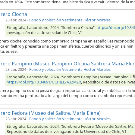
ada en 1894. Este sombrero tiene una historia rica y versátil dentro de la moda
rero Clocha
23 abr. 2024
-
Fondo y colección Vestimenta Héctor Morales
Etnografía, Laboratorio, 2024, "Sombrero Clocha",
https://doi.org/10.
investigación de la Universidad de Chile, V1
brero cloche, conocido como sombrero campana en español, es reconocido
ica en fieltro y presenta una copa hemisférica, cuerpo cilíndrico y un ala m
ta, es ese...
ero Pampino (Museo Pampino Oficina Salitrera María Elen
23 abr. 2024
-
Fondo y colección Vestimenta Héctor Morales
Etnografía, Laboratorio, 2024, "Sombrero Pampino (Museo Pampino Ofici
https://doi.org/10.34691/UCHILE/A3ZMZR
, Repositorio de datos de inves
rero pampino es una pieza de gran importancia cultural y simbólica en la hist
 sombrero ha perdurado a lo largo del tiempo como un símbolo representativo
ero Fedora (Museo del Salitre. María Elena)
23 abr. 2024
-
Fondo y colección Vestimenta Héctor Morales
Etnografía, Laboratorio, 2024, "Sombrero Fedora (Museo del Salitre. Mar
Repositorio de datos de investigación de la Universidad de Chile, V1