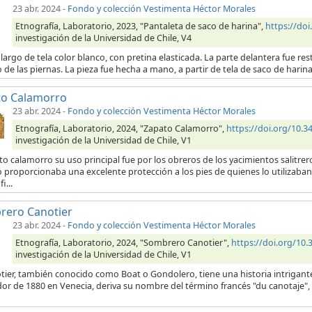
23 abr. 2024
-
Fondo y colección Vestimenta Héctor Morales
Etnografía, Laboratorio, 2023, "Pantaleta de saco de harina",
https://do
investigación de la Universidad de Chile, V4
largo de tela color blanco, con pretina elasticada. La parte delantera fue res
o de las piernas. La pieza fue hecha a mano, a partir de tela de saco de hari
to Calamorro
23 abr. 2024
-
Fondo y colección Vestimenta Héctor Morales
Etnografía, Laboratorio, 2024, "Zapato Calamorro",
https://doi.org/10
investigación de la Universidad de Chile, V1
to calamorro su uso principal fue por los obreros de los yacimientos salitrero
 proporcionaba una excelente protección a los pies de quienes lo utilizaban.
i...
rero Canotier
23 abr. 2024
-
Fondo y colección Vestimenta Héctor Morales
Etnografía, Laboratorio, 2024, "Sombrero Canotier",
https://doi.org/1
investigación de la Universidad de Chile, V1
otier, también conocido como Boat o Gondolero, tiene una historia intrigant
or de 1880 en Venecia, deriva su nombre del término francés "du canotaje", 