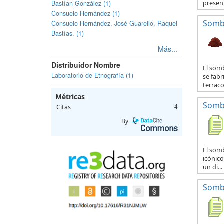
present
Bastían González (1)
Consuelo Hernández (1)
Somb
Consuelo Hernández, José Guarello, Raquel
Bastías. (1)
Más...
Distribuidor Nombre
El som
Laboratorio de Etnografía (1)
se fabr
terraco
Métricas
Sombr
Citas
4
By
El somb
icónico
un di...
Sombr