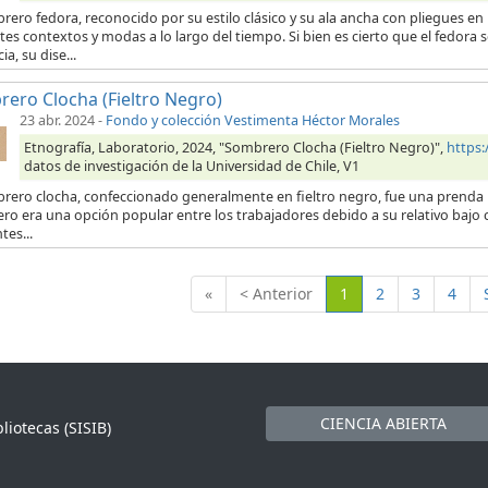
rero fedora, reconocido por su estilo clásico y su ala ancha con pliegues e
tes contextos y modas a lo largo del tiempo. Si bien es cierto que el fedo
ia, su dise...
ero Clocha (Fieltro Negro)
23 abr. 2024
-
Fondo y colección Vestimenta Héctor Morales
Etnografía, Laboratorio, 2024, "Sombrero Clocha (Fieltro Negro)",
https
datos de investigación de la Universidad de Chile, V1
rero clocha, confeccionado generalmente en fieltro negro, fue una prenda muy
o era una opción popular entre los trabajadores debido a su relativo bajo co
es...
(Actual)
«
< Anterior
1
2
3
4
CIENCIA ABIERTA
liotecas (SISIB)