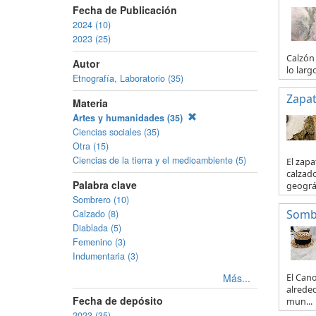
Fecha de Publicación
2024 (10)
2023 (25)
Calzón 
Autor
lo larg
Etnografía, Laboratorio (35)
Zapa
Materia
Artes y humanidades (35)
Ciencias sociales (35)
Otra (15)
Ciencias de la tierra y el medioambiente (5)
El zapa
calzado
Palabra clave
geográf
Sombrero (10)
Somb
Calzado (8)
Diablada (5)
Femenino (3)
Indumentaria (3)
Más...
El Can
alreded
Fecha de depósito
mun...
2023 (35)