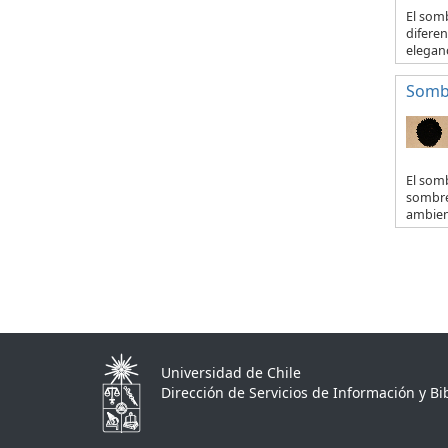
El somb
diferen
eleganc
Sombr
El somb
sombrer
ambient
Universidad de Chile
Dirección de Servicios de Información y Bib