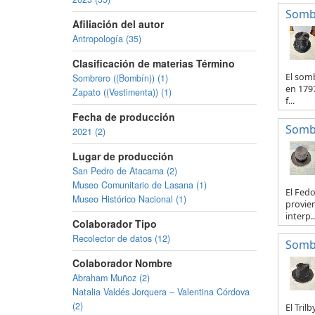
Somb
Afiliación del autor
Antropología (35)
Clasificación de materias Término
El somb
Sombrero ((Bombín)) (1)
en 1797
Zapato ((Vestimenta)) (1)
f...
Fecha de producción
Somb
2021 (2)
Lugar de producción
San Pedro de Atacama (2)
Museo Comunitario de Lasana (1)
El Fedo
Museo Histórico Nacional (1)
provien
interp..
Colaborador Tipo
Recolector de datos (12)
Sombr
Colaborador Nombre
Abraham Muñoz (2)
Natalia Valdés Jorquera – Valentina Córdova
(2)
El Tril