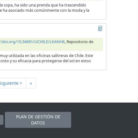
n la copa, ha sido una prenda que ha trascendido
ra se ha asociado más comúnmente con la moda y la
://doi.org/10.34691/UCHILE/LKANH6
, Repositorio de
 utilizada en las oficinas salitreras de Chile. Este
sto y su eficacia para protegerse del sol en estos
Siguiente >
»
PLAN DE GESTIÓN DE
DATOS