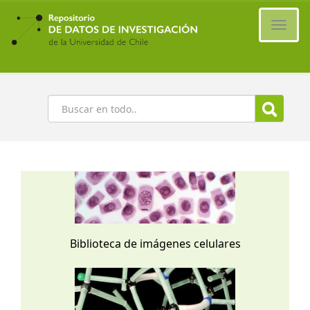
Ir
al
Cambi
contenido
naveg
principal
Buscar
Biblioteca de imágenes celulares