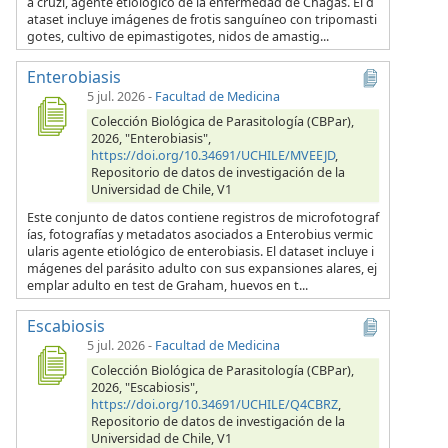
a cruzi, agente etiológico de la enfermedad de Chagas. El d
ataset incluye imágenes de frotis sanguíneo con tripomasti
gotes, cultivo de epimastigotes, nidos de amastig...
Enterobiasis
5 jul. 2026
-
Facultad de Medicina
Colección Biológica de Parasitología (CBPar),
2026, "Enterobiasis",
https://doi.org/10.34691/UCHILE/MVEEJD
,
Repositorio de datos de investigación de la
Universidad de Chile, V1
Este conjunto de datos contiene registros de microfotograf
ías, fotografías y metadatos asociados a Enterobius vermic
ularis agente etiológico de enterobiasis. El dataset incluye i
mágenes del parásito adulto con sus expansiones alares, ej
emplar adulto en test de Graham, huevos en t...
Escabiosis
5 jul. 2026
-
Facultad de Medicina
Colección Biológica de Parasitología (CBPar),
2026, "Escabiosis",
https://doi.org/10.34691/UCHILE/Q4CBRZ
,
Repositorio de datos de investigación de la
Universidad de Chile, V1