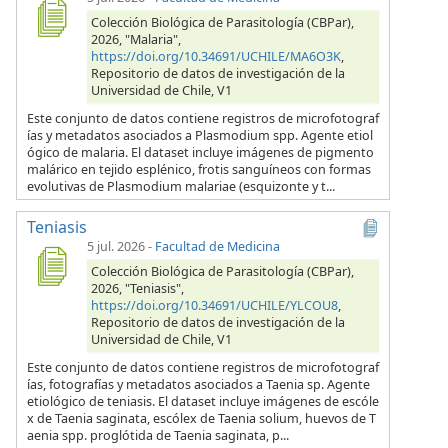
Colección Biológica de Parasitología (CBPar),
2026, "Malaria",
https://doi.org/10.34691/UCHILE/MA6O3K
,
Repositorio de datos de investigación de la
Universidad de Chile, V1
Este conjunto de datos contiene registros de microfotograf
ías y metadatos asociados a Plasmodium spp. Agente etiol
ógico de malaria. El dataset incluye imágenes de pigmento
malárico en tejido esplénico, frotis sanguíneos con formas
evolutivas de Plasmodium malariae (esquizonte y t...
Teniasis
5 jul. 2026
-
Facultad de Medicina
Colección Biológica de Parasitología (CBPar),
2026, "Teniasis",
https://doi.org/10.34691/UCHILE/YLCOU8
,
Repositorio de datos de investigación de la
Universidad de Chile, V1
Este conjunto de datos contiene registros de microfotograf
ías, fotografías y metadatos asociados a Taenia sp. Agente
etiológico de teniasis. El dataset incluye imágenes de escóle
x de Taenia saginata, escólex de Taenia solium, huevos de T
aenia spp. proglótida de Taenia saginata, p...