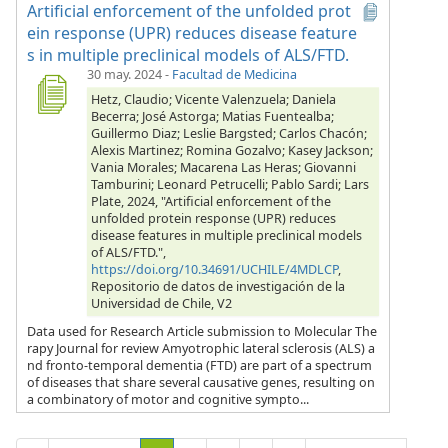
Artificial enforcement of the unfolded prot
ein response (UPR) reduces disease feature
s in multiple preclinical models of ALS/FTD.
30 may. 2024
-
Facultad de Medicina
Hetz, Claudio; Vicente Valenzuela; Daniela
Becerra; José Astorga; Matias Fuentealba;
Guillermo Diaz; Leslie Bargsted; Carlos Chacón;
Alexis Martinez; Romina Gozalvo; Kasey Jackson;
Vania Morales; Macarena Las Heras; Giovanni
Tamburini; Leonard Petrucelli; Pablo Sardi; Lars
Plate, 2024, "Artificial enforcement of the
unfolded protein response (UPR) reduces
disease features in multiple preclinical models
of ALS/FTD.",
https://doi.org/10.34691/UCHILE/4MDLCP
,
Repositorio de datos de investigación de la
Universidad de Chile, V2
Data used for Research Article submission to Molecular The
rapy Journal for review Amyotrophic lateral sclerosis (ALS) a
nd fronto-temporal dementia (FTD) are part of a spectrum
of diseases that share several causative genes, resulting on
a combinatory of motor and cognitive sympto...