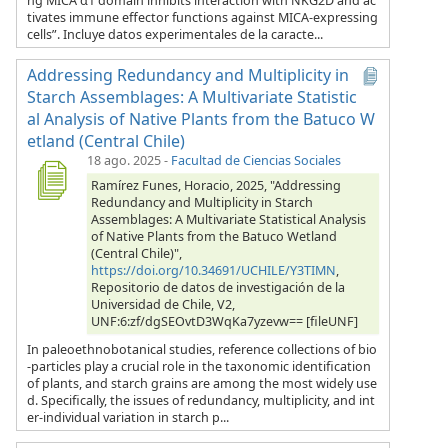
ng MICA α1 domain inhibits interaction with NKG2D and ac
tivates immune effector functions against MICA-expressing
cells”. Incluye datos experimentales de la caracte...
Addressing Redundancy and Multiplicity in
Starch Assemblages: A Multivariate Statistic
al Analysis of Native Plants from the Batuco W
etland (Central Chile)
18 ago. 2025
-
Facultad de Ciencias Sociales
Ramírez Funes, Horacio, 2025, "Addressing
Redundancy and Multiplicity in Starch
Assemblages: A Multivariate Statistical Analysis
of Native Plants from the Batuco Wetland
(Central Chile)",
https://doi.org/10.34691/UCHILE/Y3TIMN
,
Repositorio de datos de investigación de la
Universidad de Chile, V2,
UNF:6:zf/dgSEOvtD3WqKa7yzevw== [fileUNF]
In paleoethnobotanical studies, reference collections of bio
-particles play a crucial role in the taxonomic identification
of plants, and starch grains are among the most widely use
d. Specifically, the issues of redundancy, multiplicity, and int
er-individual variation in starch p...