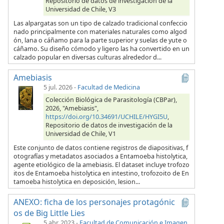
Repositorio de datos de investigación de la
Universidad de Chile, V3
Las alpargatas son un tipo de calzado tradicional confeccio
nado principalmente con materiales naturales como algod
ón, lana o cáñamo para la parte superior y suelas de yute o
cáñamo. Su diseño cómodo y ligero las ha convertido en un
calzado popular en diversas culturas alrededor d...
Amebiasis
5 jul. 2026
-
Facultad de Medicina
Colección Biológica de Parasitología (CBPar),
2026, "Amebiasis",
https://doi.org/10.34691/UCHILE/HYGI5U
,
Repositorio de datos de investigación de la
Universidad de Chile, V1
Este conjunto de datos contiene registros de diapositivas, f
otografías y metadatos asociados a Entamoeba histolytica,
agente etiológico de la amebiasis. El dataset incluye trofozo
itos de Entamoeba histolytica en intestino, trofozoito de En
tamoeba histolytica en deposición, lesion...
ANEXO: ficha de los personajes protagónic
os de Big Little Lies
5 abr. 2023
-
Facultad de Comunicación e Imagen