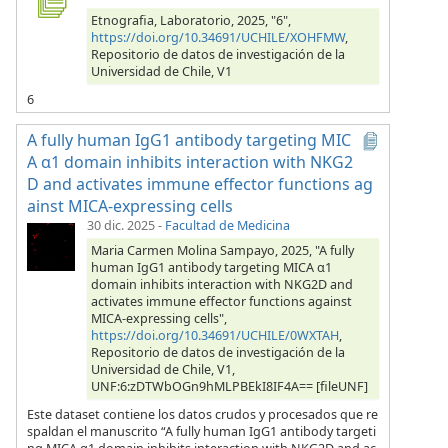
Etnografia, Laboratorio, 2025, "6",
https://doi.org/10.34691/UCHILE/XOHFMW
,
Repositorio de datos de investigación de la
Universidad de Chile, V1
6
A fully human IgG1 antibody targeting MIC
A α1 domain inhibits interaction with NKG2
D and activates immune effector functions ag
ainst MICA-expressing cells
30 dic. 2025
-
Facultad de Medicina
Maria Carmen Molina Sampayo, 2025, "A fully
human IgG1 antibody targeting MICA α1
domain inhibits interaction with NKG2D and
activates immune effector functions against
MICA-expressing cells",
https://doi.org/10.34691/UCHILE/0WXTAH
,
Repositorio de datos de investigación de la
Universidad de Chile, V1,
UNF:6:zDTWbOGn9hMLPBEkI8IF4A== [fileUNF]
Este dataset contiene los datos crudos y procesados que re
spaldan el manuscrito “A fully human IgG1 antibody targeti