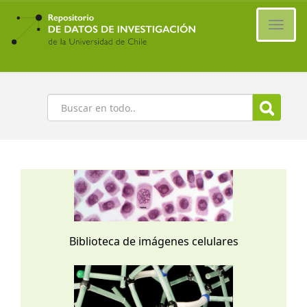
Ir
al
Cambi
contenido
naveg
principal
Buscar
Biblioteca de imágenes celulares