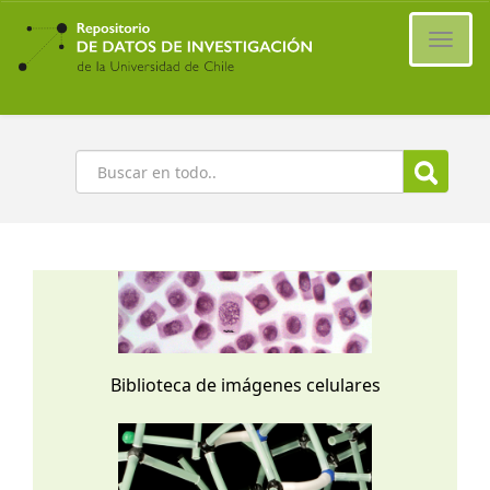
Ir
al
Cambi
contenido
naveg
principal
Buscar
Biblioteca de imágenes celulares