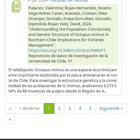
31 jul. 2024
-
Facultad de Ciencias
Palacios, Valentina; Rojas-Hernandez, Noemi;
Vega-Retter, Caren; Araneda, Cristian; Olea-
Stranger, Gonzalo; Araya-Goncalves, Gonzalo;
Espindola-Rojas; Veliz, David, 2024,
"Understanding the Population Connectivity
and Genetic Structure of Octopus mimus in
Northern Chile: Implications for Fisheries
Management",
https://doi.org/10.34691/UCHILE/YWAXF7
,
Repositorio de datos de investigación de la
Universidad de Chile, V1
El cefalópodo Octopus mimus es una especie económicam
ente importante explotada por la pesca artesanal en el nor
te de Chile. Para investigar la estructura genética y la conec
tividad de las poblaciones de O. mimus, analizamos 6,573 S
NPs de 88 muestras de pulpos desde la Región de A...
(Actual)
«
< Anterior
1
2
3
4
5
Siguiente >
»