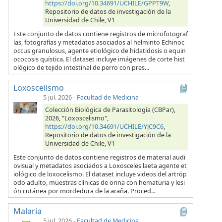
https://doi.org/10.34691/UCHILE/GPPT9W
,
Repositorio de datos de investigación de la
Universidad de Chile, V1
Este conjunto de datos contiene registros de microfotograf
ías, fotografías y metadatos asociados al helminto Echinoc
occus granulosus, agente etiológico de hidatidosis o equin
ococosis quística. El dataset incluye imágenes de corte hist
ológico de tejido intestinal de perro con pres...
Loxoscelismo
5 jul. 2026
-
Facultad de Medicina
Colección Biológica de Parasitología (CBPar),
2026, "Loxoscelismo",
https://doi.org/10.34691/UCHILE/YJC9C6
,
Repositorio de datos de investigación de la
Universidad de Chile, V1
Este conjunto de datos contiene registros de material audi
ovisual y metadatos asociados a Loxosceles laeta agente et
iológico de loxocelismo. El dataset incluye videos del artróp
odo adulto, muestras clínicas de orina con hematuria y lesi
ón cutánea por mordedura de la araña. Proced...
Malaria
5 jul. 2026
-
Facultad de Medicina