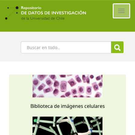
Ir
al
Cambi
contenido
naveg
principal
Buscar
Biblioteca de imágenes celulares