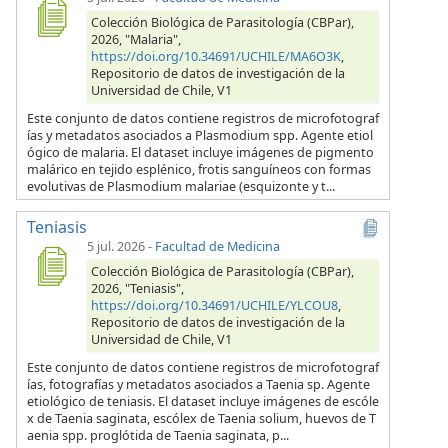
Colección Biológica de Parasitología (CBPar),
2026, "Malaria",
https://doi.org/10.34691/UCHILE/MA6O3K
,
Repositorio de datos de investigación de la
Universidad de Chile, V1
Este conjunto de datos contiene registros de microfotograf
ías y metadatos asociados a Plasmodium spp. Agente etiol
ógico de malaria. El dataset incluye imágenes de pigmento
malárico en tejido esplénico, frotis sanguíneos con formas
evolutivas de Plasmodium malariae (esquizonte y t...
Teniasis
5 jul. 2026
-
Facultad de Medicina
Colección Biológica de Parasitología (CBPar),
2026, "Teniasis",
https://doi.org/10.34691/UCHILE/YLCOU8
,
Repositorio de datos de investigación de la
Universidad de Chile, V1
Este conjunto de datos contiene registros de microfotograf
ías, fotografías y metadatos asociados a Taenia sp. Agente
etiológico de teniasis. El dataset incluye imágenes de escóle
x de Taenia saginata, escólex de Taenia solium, huevos de T
aenia spp. proglótida de Taenia saginata, p...