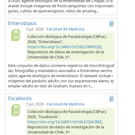
a cruzi, agente etiológico de la enfermedad de Chagas. El d
ataset incluye imágenes de frotis sanguíneo con tripomasti
gotes, cultivo de epimastigotes, nidos de amastig...
Enterobiasis
5 jul. 2026
-
Facultad de Medicina
Colección Biológica de Parasitología (CBPar),
2026, "Enterobiasis",
https://doi.org/10.34691/UCHILE/MVEEJD
,
Repositorio de datos de investigación de la
Universidad de Chile, V1
Este conjunto de datos contiene registros de microfotograf
ías, fotografías y metadatos asociados a Enterobius vermic
ularis agente etiológico de enterobiasis. El dataset incluye i
mágenes del parásito adulto con sus expansiones alares, ej
emplar adulto en test de Graham, huevos en t...
Escabiosis
5 jul. 2026
-
Facultad de Medicina
Colección Biológica de Parasitología (CBPar),
2026, "Escabiosis",
https://doi.org/10.34691/UCHILE/Q4CBRZ
,
Repositorio de datos de investigación de la
Universidad de Chile, V1