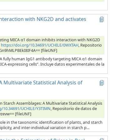
interaction with NKG2D and activates
eting MICA α1 domain inhibits interaction with NKG2D
,
https://doi.org/10.34691/UCHILE/0WXTAH
, Repositorio
bOGn9hMLPBEkI8IF4A== [fileUNF]
 “A fully human IgG1 antibody targeting MICA α1 domain
CA-expressing cells”. Incluye datos experimentales de la
Multivariate Statistical Analysis of
 Starch Assemblages: A Multivariate Statistical Analysis
org/10.34691/UCHILE/Y3TIMN
, Repositorio de datos de
yzevw== [fileUNF]
role in the taxonomic identification of plants, and starch
city, and inter-individual variation in starch p...