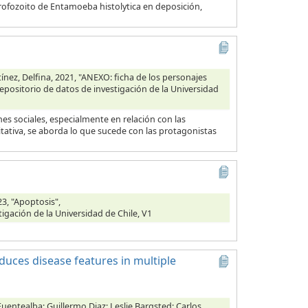
 trofozoito de Entamoeba histolytica en deposición,
ínez, Delfina, 2021, "ANEXO: ficha de los personajes
Repositorio de datos de investigación de la Universidad
s sociales, especialmente en relación con las
tativa, se aborda lo que sucede con las protagonistas
3, "Apoptosis",
tigación de la Universidad de Chile, V1
duces disease features in multiple
Fuentealba; Guillermo Diaz; Leslie Bargsted; Carlos