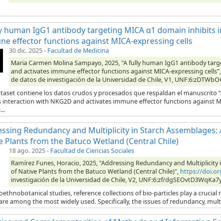
ly human IgG1 antibody targeting MICA α1 domain inhibits 
e effector functions against MICA-expressing cells
30 dic. 2025
-
Facultad de Medicina
Maria Carmen Molina Sampayo, 2025, "A fully human IgG1 antibody targ
and activates immune effector functions against MICA-expressing cells"
de datos de investigación de la Universidad de Chile, V1, UNF:6:zDTW
ataset contiene los datos crudos y procesados que respaldan el manuscrito
s interaction with NKG2D and activates immune effector functions against MI
..
ssing Redundancy and Multiplicity in Starch Assemblages: A 
e Plants from the Batuco Wetland (Central Chile)
18 ago. 2025
-
Facultad de Ciencias Sociales
Ramírez Funes, Horacio, 2025, "Addressing Redundancy and Multiplicity in
of Native Plants from the Batuco Wetland (Central Chile)",
https://doi.
investigación de la Universidad de Chile, V2, UNF:6:zf/dgSEOvtD3WqKa7
oethnobotanical studies, reference collections of bio-particles play a crucial 
are among the most widely used. Specifically, the issues of redundancy, multipli