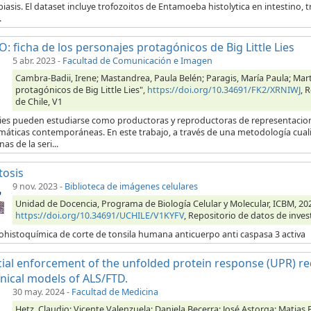
iasis. El dataset incluye trofozoitos de Entamoeba histolytica en intestino,
.
: ficha de los personajes protagónicos de Big Little Lies
5 abr. 2023
-
Facultad de Comunicación e Imagen
Cambra-Badii, Irene; Mastandrea, Paula Belén; Paragis, María Paula; Mart
protagónicos de Big Little Lies",
https://doi.org/10.34691/FK2/XRNIWJ
, 
de Chile, V1
ries pueden estudiarse como productoras y reproductoras de representacione
máticas contemporáneas. En este trabajo, a través de una metodología cuali
as de la seri...
tosis
9 nov. 2023
-
Biblioteca de imágenes celulares
Unidad de Docencia, Programa de Biología Celular y Molecular, ICBM, 202
https://doi.org/10.34691/UCHILE/V1KYFV
, Repositorio de datos de inves
histoquímica de corte de tonsila humana anticuerpo anti caspasa 3 activa
icial enforcement of the unfolded protein response (UPR) re
inical models of ALS/FTD.
30 may. 2024
-
Facultad de Medicina
Hetz, Claudio; Vicente Valenzuela; Daniela Becerra; José Astorga; Matias 