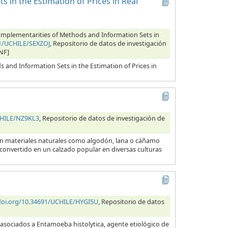
 in the Estimation of Prices in Real
 Complementarities of Methods and Information Sets in
91/UCHILE/SEXZOJ
, Repositorio de datos de investigación
NF]
s and Information Sets in the Estimation of Prices in
CHILE/NZ9KL3
, Repositorio de datos de investigación de
con materiales naturales como algodón, lana o cáñamo
 convertido en un calzado popular en diversas culturas
/doi.org/10.34691/UCHILE/HYGI5U
, Repositorio de datos
 asociados a Entamoeba histolytica, agente etiológico de