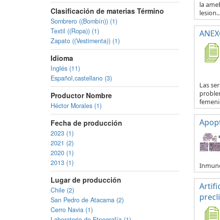
la ameb
Clasificación de materias Término
lesion..
Sombrero ((Bombín)) (1)
Textil ((Ropa)) (1)
ANEXO
Zapato ((Vestimenta)) (1)
Idioma
Inglés (11)
Español,castellano (3)
Las se
proble
Productor Nombre
femenin
Héctor Morales (1)
Apop
Fecha de producción
2023 (1)
2021 (2)
2020 (1)
2013 (1)
Inmuno
Lugar de producción
Artif
Chile (2)
precl
San Pedro de Atacama (2)
Cerro Navia (1)
Laboratorio de Etnografía (1)