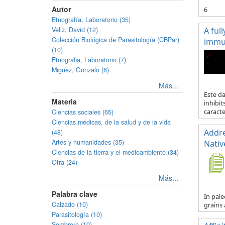
Autor
6
Etnografía, Laboratorio (35)
Veliz, David (12)
A ful
Colección Biológica de Parasitología (CBPar)
immun
(10)
Etnografia, Laboratorio (7)
Miguez, Gonzalo (6)
Más...
Este d
Materia
inhibit
Ciencias sociales (65)
caracte.
Ciencias médicas, de la salud y de la vida
Addre
(48)
Artes y humanidades (35)
Nativ
Ciencias de la tierra y el medioambiente (34)
Otra (24)
Más...
Palabra clave
In pale
Calzado (10)
grains 
Parasitología (10)
Sombrero (10)