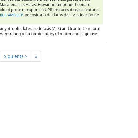
; Macarena Las Heras; Giovanni Tamburini; Leonard
 unfolded protein response (UPR) reduces disease features
CHILE/4MDLCP
, Repositorio de datos de investigación de
Amyotrophic lateral sclerosis (ALS) and fronto-temporal
es, resulting on a combinatory of motor and cognitive
Siguiente >
»