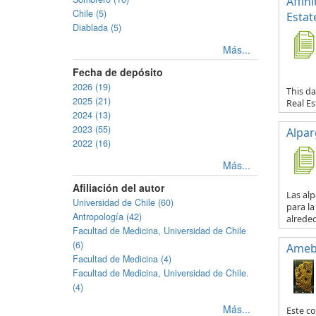
Affin
Chile (5)
Estat
Diablada (5)
Más...
Fecha de depósito
2026 (19)
This da
2025 (21)
Real E
2024 (13)
2023 (55)
Alpar
2022 (16)
Más...
Afiliación del autor
Las al
Universidad de Chile (60)
para la
Antropología (42)
alreded
Facultad de Medicina, Universidad de Chile
(6)
Ameb
Facultad de Medicina (4)
Facultad de Medicina, Universidad de Chile.
(4)
Más...
Este co