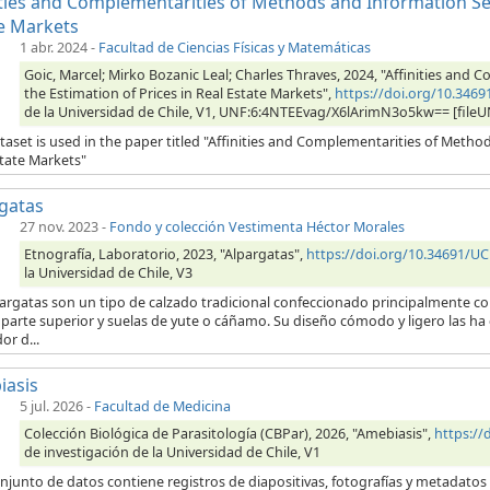
ities and Complementarities of Methods and Information Sets
e Markets
1 abr. 2024
-
Facultad de Ciencias Físicas y Matemáticas
Goic, Marcel; Mirko Bozanic Leal; Charles Thraves, 2024, "Affinities and
the Estimation of Prices in Real Estate Markets",
https://doi.org/10.346
de la Universidad de Chile, V1, UNF:6:4NTEEvag/X6lArimN3o5kw== [fileU
taset is used in the paper titled "Affinities and Complementarities of Method
state Markets"
gatas
27 nov. 2023
-
Fondo y colección Vestimenta Héctor Morales
Etnografía, Laboratorio, 2023, "Alpargatas",
https://doi.org/10.34691/U
la Universidad de Chile, V3
pargatas son un tipo de calzado tradicional confeccionado principalmente 
 parte superior y suelas de yute o cáñamo. Su diseño cómodo y ligero las ha
or d...
iasis
5 jul. 2026
-
Facultad de Medicina
Colección Biológica de Parasitología (CBPar), 2026, "Amebiasis",
https:/
de investigación de la Universidad de Chile, V1
njunto de datos contiene registros de diapositivas, fotografías y metadatos