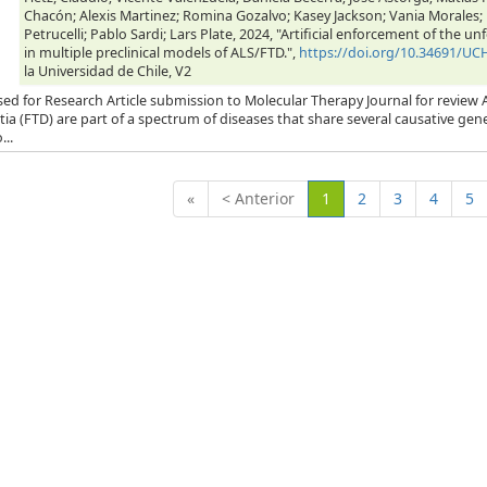
Chacón; Alexis Martinez; Romina Gozalvo; Kasey Jackson; Vania Morales
Petrucelli; Pablo Sardi; Lars Plate, 2024, "Artificial enforcement of the
in multiple preclinical models of ALS/FTD.",
https://doi.org/10.34691/U
la Universidad de Chile, V2
ed for Research Article submission to Molecular Therapy Journal for review 
a (FTD) are part of a spectrum of diseases that share several causative gen
..
(Actual)
«
< Anterior
1
2
3
4
5