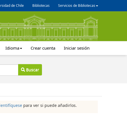
rsidad de Chile
Bibliotecas
Servicios de Bibliotecas
Idioma
Crear cuenta
Iniciar sesión
Buscar
dentifíquese
para ver si puede añadirlos.