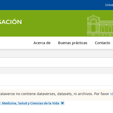
Unive
Acerca de
Buenas prácticas
Contacto
dataverse no contiene dataverses, datasets, ni archivos. Por favor
i
a:
Medicina, Salud y Ciencias de la Vida