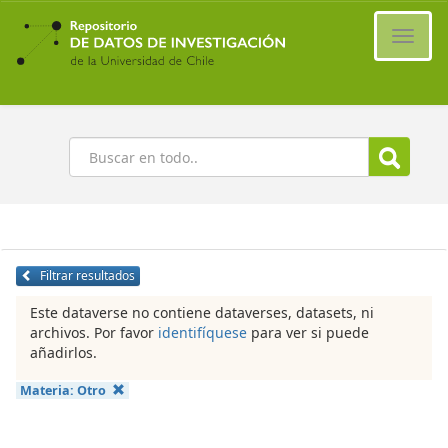
Ir
al
Cambi
contenido
naveg
principal
Buscar
Filtrar resultados
Este dataverse no contiene dataverses, datasets, ni
archivos. Por favor
identifíquese
para ver si puede
añadirlos.
Materia:
Otro