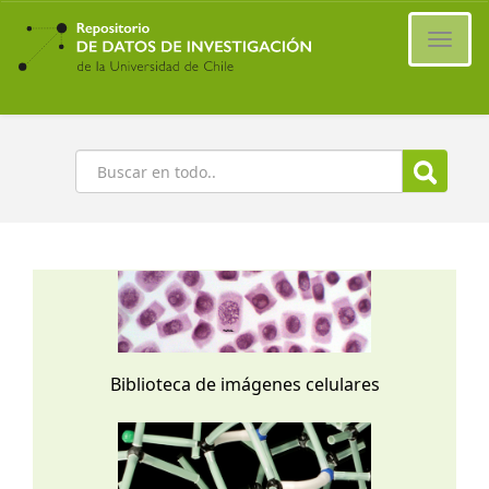
Ir
al
Cambi
contenido
naveg
principal
Buscar
Biblioteca de imágenes celulares