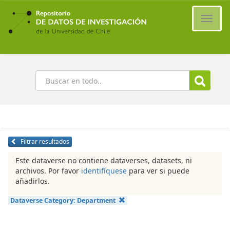
Ir
al
Cambi
contenido
naveg
principal
Buscar
Filtrar resultados
Este dataverse no contiene dataverses, datasets, ni
archivos. Por favor
identifíquese
para ver si puede
añadirlos.
Dataverse Category:
Department