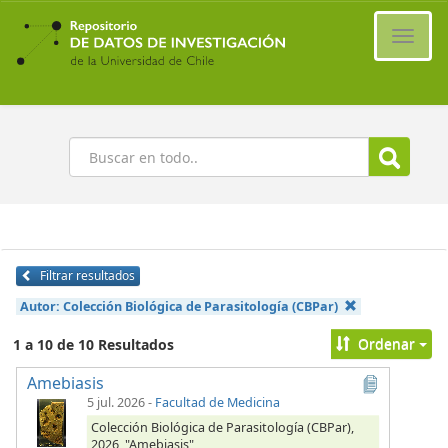
Ir
al
Cambi
contenido
naveg
principal
Buscar
Filtrar resultados
Autor:
Colección Biológica de Parasitología (CBPar)
Ordenar
1 a 10 de 10 Resultados
Amebiasis
5 jul. 2026
-
Facultad de Medicina
Colección Biológica de Parasitología (CBPar),
2026, "Amebiasis",