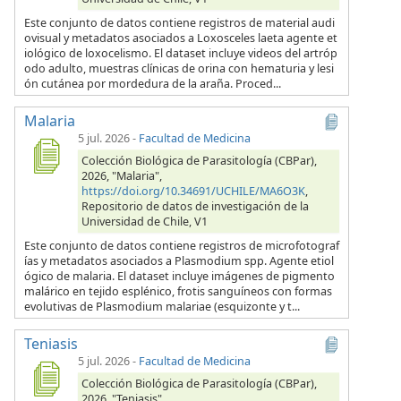
Este conjunto de datos contiene registros de material audi
ovisual y metadatos asociados a Loxosceles laeta agente et
iológico de loxocelismo. El dataset incluye videos del artróp
odo adulto, muestras clínicas de orina con hematuria y lesi
ón cutánea por mordedura de la araña. Proced...
Malaria
5 jul. 2026
-
Facultad de Medicina
Colección Biológica de Parasitología (CBPar),
2026, "Malaria",
https://doi.org/10.34691/UCHILE/MA6O3K
,
Repositorio de datos de investigación de la
Universidad de Chile, V1
Este conjunto de datos contiene registros de microfotograf
ías y metadatos asociados a Plasmodium spp. Agente etiol
ógico de malaria. El dataset incluye imágenes de pigmento
malárico en tejido esplénico, frotis sanguíneos con formas
evolutivas de Plasmodium malariae (esquizonte y t...
Teniasis
5 jul. 2026
-
Facultad de Medicina
Colección Biológica de Parasitología (CBPar),
2026, "Teniasis",