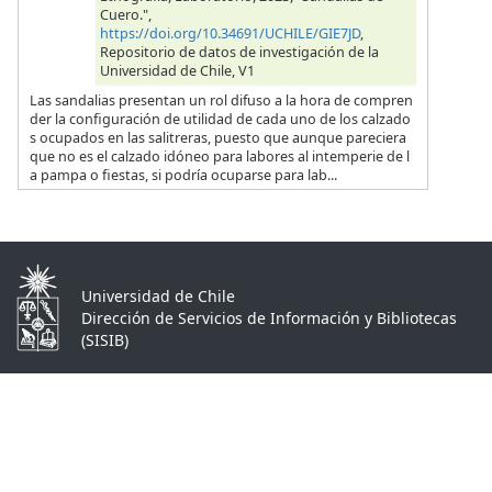
Cuero.",
https://doi.org/10.34691/UCHILE/GIE7JD
,
Repositorio de datos de investigación de la
Universidad de Chile, V1
Las sandalias presentan un rol difuso a la hora de compren
der la configuración de utilidad de cada uno de los calzado
s ocupados en las salitreras, puesto que aunque pareciera
que no es el calzado idóneo para labores al intemperie de l
a pampa o fiestas, si podría ocuparse para lab...
Universidad de Chile
Dirección de Servicios de Información y Bibliotecas
(SISIB)