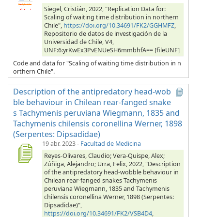
Siegel, Cristián, 2022, "Replication Data for:
Scaling of waiting time distribution in northern
Chile",
https://doi.org/10.34691/FK2/GGHMFZ
,
Repositorio de datos de investigación de la
Universidad de Chile, V4,
UNF:6:yrKwEx3PvENUeSH6mmbhfA== [fileUNF]
Code and data for "Scaling of waiting time distribution in n
orthern Chile".
Description of the antipredatory head-wob
ble behaviour in Chilean rear-fanged snake
s Tachymenis peruviana Wiegmann, 1835 and
Tachymenis chilensis coronellina Werner, 1898
(Serpentes: Dipsadidae)
19 abr. 2023
-
Facultad de Medicina
Reyes-Olivares, Claudio; Vera-Quispe, Alex;
Zúñiga, Alejandro; Urra, Felix, 2022, "Description
of the antipredatory head-wobble behaviour in
Chilean rear-fanged snakes Tachymenis
peruviana Wiegmann, 1835 and Tachymenis
chilensis coronellina Werner, 1898 (Serpentes:
Dipsadidae)",
https://doi.org/10.34691/FK2/VSB4D4
,