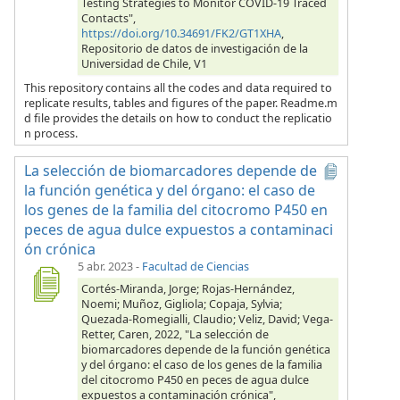
Testing Strategies to Monitor COVID-19 Traced
Contacts",
https://doi.org/10.34691/FK2/GT1XHA
,
Repositorio de datos de investigación de la
Universidad de Chile, V1
This repository contains all the codes and data required to
replicate results, tables and figures of the paper. Readme.m
d file provides the details on how to conduct the replicatio
n process.
La selección de biomarcadores depende de
la función genética y del órgano: el caso de
los genes de la familia del citocromo P450 en
peces de agua dulce expuestos a contaminaci
ón crónica
5 abr. 2023
-
Facultad de Ciencias
Cortés-Miranda, Jorge; Rojas-Hernández,
Noemi; Muñoz, Gigliola; Copaja, Sylvia;
Quezada-Romegialli, Claudio; Veliz, David; Vega-
Retter, Caren, 2022, "La selección de
biomarcadores depende de la función genética
y del órgano: el caso de los genes de la familia
del citocromo P450 en peces de agua dulce
expuestos a contaminación crónica",