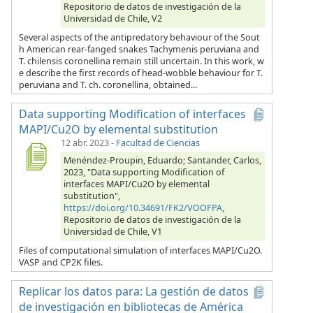
Repositorio de datos de investigación de la
Universidad de Chile, V2
Several aspects of the antipredatory behaviour of the Sout
h American rear-fanged snakes Tachymenis peruviana and
T. chilensis coronellina remain still uncertain. In this work, w
e describe the first records of head-wobble behaviour for T.
peruviana and T. ch. coronellina, obtained...
Data supporting Modification of interfaces
MAPI/Cu2O by elemental substitution
12 abr. 2023
-
Facultad de Ciencias
Menéndez-Proupin, Eduardo; Santander, Carlos,
2023, "Data supporting Modification of
interfaces MAPI/Cu2O by elemental
substitution",
https://doi.org/10.34691/FK2/VOOFPA
,
Repositorio de datos de investigación de la
Universidad de Chile, V1
Files of computational simulation of interfaces MAPI/Cu2O.
VASP and CP2K files.
Replicar los datos para: La gestión de datos
de investigación en bibliotecas de América