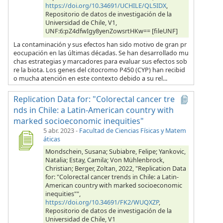
https://doi.org/10.34691/UCHILE/QL5IDX
,
Repositorio de datos de investigación de la
Universidad de Chile, V1,
UNF:6:pZ4dfwIgy8yenZowsrtHKw== [fileUNF]
La contaminación y sus efectos han sido motivo de gran pr
eocupación en las últimas décadas. Se han desarrollado mu
chas estrategias y marcadores para evaluar sus efectos sob
re la biota. Los genes del citocromo P450 (CYP) han recibid
o mucha atención en este contexto debido a su rel...
Replication Data for: "Colorectal cancer tre
nds in Chile: a Latin-American country with
marked socioeconomic inequities"
5 abr. 2023
-
Facultad de Ciencias Físicas y Matem
áticas
Mondschein, Susana; Subiabre, Felipe; Yankovic,
Natalia; Estay, Camila; Von Mühlenbrock,
Christian; Berger, Zoltan, 2022, "Replication Data
for: "Colorectal cancer trends in Chile: a Latin-
American country with marked socioeconomic
inequities"",
https://doi.org/10.34691/FK2/WUQXZP
,
Repositorio de datos de investigación de la
Universidad de Chile, V1