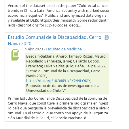
Version of the dataset used in the paper "Colorectal cancer
trends in Chile: a Latin-American country with marked socio
economic inequities". Public and anonymized data originall
y available at DEIS: https://deis.minsal.cl/ Some redundant f
ields (descriptions for ICD-10 codes, geog...
Estudio Comunal de la Discapacidad, Cerro
Navia 2020
5 abr. 2023
-
Facultad de Medicina
Besoain-Saldaña, Alvaro; Tamayo Rozas, Mauro;
Rebolledo Sanhueza, Jame; Gallardo Lobos,
Francisca; Leiva Valdés, Julio; Peña, Felipe, 2022,
"Estudio Comunal de la Discapacidad, Cerro
Navia 2020",
https://doi.org/10.34691/FK2/NLOKIX
,
Repositorio de datos de investigación de la
Universidad de Chile, V1
Primer Estudio Comunal de Discapacidad de la comuna de
Cerro Navia, que constituye la primera radiografía en nuest
ro país que pesquisa la prevalencia de discapacidad a nivel c
omunal. En el estudio, que contó con apoyo de la Organiza
ción Mundial de la Salud, el Servicio Nacional d...