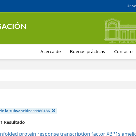
Unive
Acerca de
Buenas prácticas
Contacto
de la subvención:
11180186
 1 Resultado
nfolded protein response transcription factor XBP1s ameli