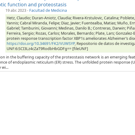
tic function and proteostasis
19 abr. 2023
-
Facultad de Medicina
Hetz, Claudio; Duran-Aniotz, Claudia; Rivera-Krstulovic, Catalina; Poblete,
Yannis; Cabral Miranda, Felipe; Diaz, Javier; Fuentealba, Matias; Muño, Er
Gabriel; Tamburini, Giovanni; Medinas, Danilo B.; Contreras, Darwin; Piña
Ferreira, Sergio; Rozas, Carlos; Morales, Bernardo; Plate, Lars; Gonzalez-B
protein response transcription factor XBP1s ameliorates Alzheimer’s dis
https://doi.org/10.34691/FK2/VUWSYP
, Repositorio de datos de investig
UNF:6:SCI3Lz4cZaT9RodbHbGDFg== [fileUNF]
ion in the buffering capacity of the proteostasis network is an emerging feat
ence of endoplasmic reticulum (ER) stress. The unfolded protein response (
 wi...