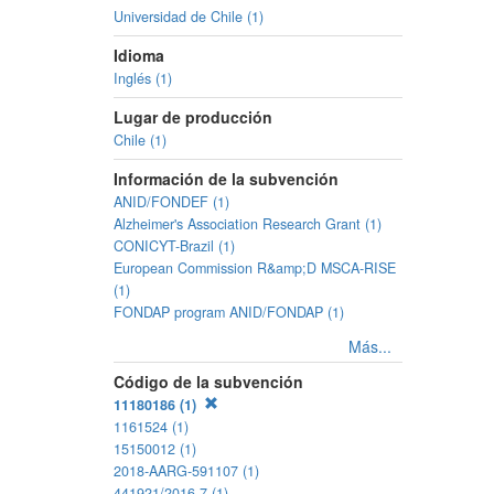
Universidad de Chile (1)
Idioma
Inglés (1)
Lugar de producción
Chile (1)
Información de la subvención
ANID/FONDEF (1)
Alzheimer's Association Research Grant (1)
CONICYT-Brazil (1)
European Commission R&amp;D MSCA-RISE
(1)
FONDAP program ANID/FONDAP (1)
Más...
Código de la subvención
11180186 (1)
1161524 (1)
15150012 (1)
2018-AARG-591107 (1)
441921/2016-7 (1)