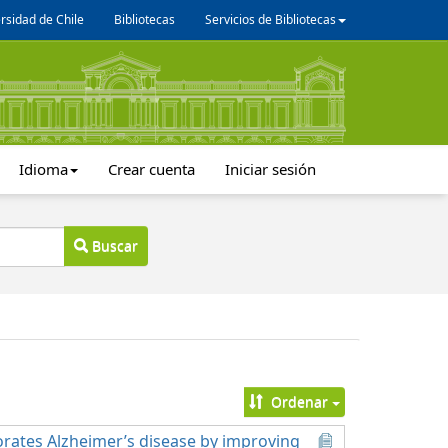
rsidad de Chile
Bibliotecas
Servicios de Bibliotecas
Idioma
Crear cuenta
Iniciar sesión
Buscar
Ordenar
orates Alzheimer’s disease by improving