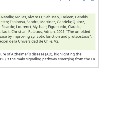
 Natalia; Ardiles, Alvaro O.; Sabusap, Carleen; Gerakis,
nesto; Espinosa, Sandra; Martinez, Gabriela; Quiroz,
, Ricardo; Lourenci, Mychael; Figueiredo, Claudia;
illault, Christian; Palacios, Adrian, 2021, "The unfolded
ease by improving synaptic function and proteostasis",
ación de la Universidad de Chile, V2,
ure of Alzheimer´s disease (AD), highlighting the
UPR) is the main signaling pathway emerging from the ER