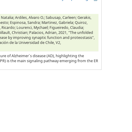
 Natalia; Ardiles, Alvaro O.; Sabusap, Carleen; Gerakis,
nesto; Espinosa, Sandra; Martinez, Gabriela; Quiroz,
, Ricardo; Lourenci, Mychael; Figueiredo, Claudia;
illault, Christian; Palacios, Adrian, 2021, "The unfolded
ease by improving synaptic function and proteostasis",
ación de la Universidad de Chile, V2,
ure of Alzheimer´s disease (AD), highlighting the
UPR) is the main signaling pathway emerging from the ER