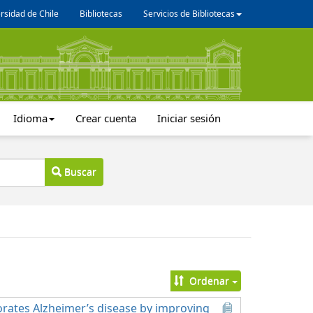
rsidad de Chile
Bibliotecas
Servicios de Bibliotecas
Idioma
Crear cuenta
Iniciar sesión
Buscar
Ordenar
orates Alzheimer’s disease by improving