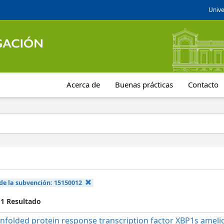
Unive
Acerca de
Buenas prácticas
Contacto
de la subvención:
15150012
 1 Resultado
nfolded protein response transcription factor XBP1s ameli