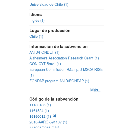
Universidad de Chile (1)
Idioma
Inglés (1)
Lugar de producción
Chile (1)
Información de la subvención
ANID/FONDEF (1)
Alzheimer's Association Research Grant (1)
CONICYT-Brazil (1)
European Commission R&amp;D MSCA-RISE
(1)
FONDAP program ANID/FONDAP (1)
Más...
Código de la subvención
11180186 (1)
1161524 (1)
15150012 (1)
2018-AARG-591107 (1)
441921/2016-7 (1)