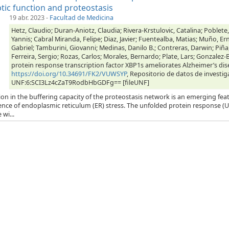
tic function and proteostasis
19 abr. 2023
-
Facultad de Medicina
Hetz, Claudio; Duran-Aniotz, Claudia; Rivera-Krstulovic, Catalina; Poblete,
Yannis; Cabral Miranda, Felipe; Diaz, Javier; Fuentealba, Matias; Muño, Er
Gabriel; Tamburini, Giovanni; Medinas, Danilo B.; Contreras, Darwin; Piña
Ferreira, Sergio; Rozas, Carlos; Morales, Bernardo; Plate, Lars; Gonzalez-B
protein response transcription factor XBP1s ameliorates Alzheimer’s dis
https://doi.org/10.34691/FK2/VUWSYP
, Repositorio de datos de investig
UNF:6:SCI3Lz4cZaT9RodbHbGDFg== [fileUNF]
ion in the buffering capacity of the proteostasis network is an emerging feat
ence of endoplasmic reticulum (ER) stress. The unfolded protein response (
 wi...