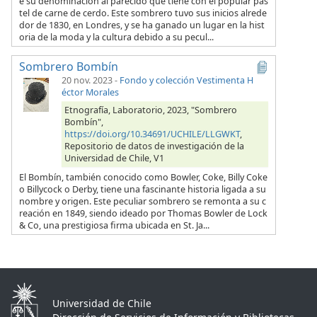
e su denominación al parecido que tiene con el popular pas
tel de carne de cerdo. Este sombrero tuvo sus inicios alrede
dor de 1830, en Londres, y se ha ganado un lugar en la hist
oria de la moda y la cultura debido a su pecul...
Sombrero Bombín
20 nov. 2023
-
Fondo y colección Vestimenta H
éctor Morales
Etnografía, Laboratorio, 2023, "Sombrero
Bombín",
https://doi.org/10.34691/UCHILE/LLGWKT
,
Repositorio de datos de investigación de la
Universidad de Chile, V1
El Bombín, también conocido como Bowler, Coke, Billy Coke
o Billycock o Derby, tiene una fascinante historia ligada a su
nombre y origen. Este peculiar sombrero se remonta a su c
reación en 1849, siendo ideado por Thomas Bowler de Lock
& Co, una prestigiosa firma ubicada en St. Ja...
Universidad de Chile