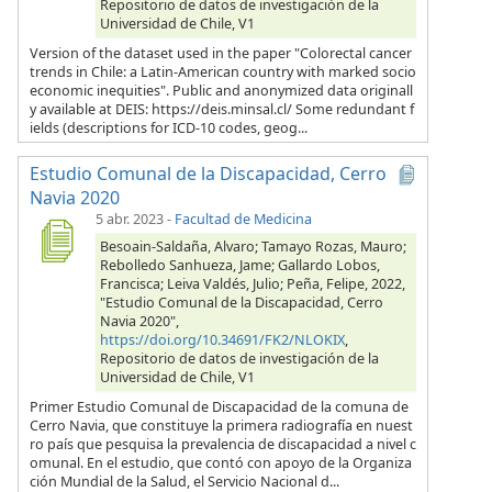
Repositorio de datos de investigación de la
Universidad de Chile, V1
Version of the dataset used in the paper "Colorectal cancer
trends in Chile: a Latin-American country with marked socio
economic inequities". Public and anonymized data originall
y available at DEIS: https://deis.minsal.cl/ Some redundant f
ields (descriptions for ICD-10 codes, geog...
Estudio Comunal de la Discapacidad, Cerro
Navia 2020
5 abr. 2023
-
Facultad de Medicina
Besoain-Saldaña, Alvaro; Tamayo Rozas, Mauro;
Rebolledo Sanhueza, Jame; Gallardo Lobos,
Francisca; Leiva Valdés, Julio; Peña, Felipe, 2022,
"Estudio Comunal de la Discapacidad, Cerro
Navia 2020",
https://doi.org/10.34691/FK2/NLOKIX
,
Repositorio de datos de investigación de la
Universidad de Chile, V1
Primer Estudio Comunal de Discapacidad de la comuna de
Cerro Navia, que constituye la primera radiografía en nuest
ro país que pesquisa la prevalencia de discapacidad a nivel c
omunal. En el estudio, que contó con apoyo de la Organiza
ción Mundial de la Salud, el Servicio Nacional d...