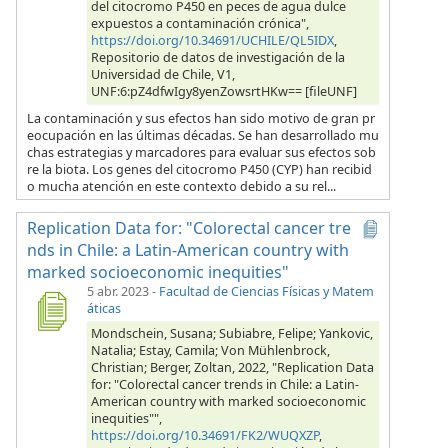
del citocromo P450 en peces de agua dulce
expuestos a contaminación crónica",
https://doi.org/10.34691/UCHILE/QL5IDX
,
Repositorio de datos de investigación de la
Universidad de Chile, V1,
UNF:6:pZ4dfwIgy8yenZowsrtHKw== [fileUNF]
La contaminación y sus efectos han sido motivo de gran pr
eocupación en las últimas décadas. Se han desarrollado mu
chas estrategias y marcadores para evaluar sus efectos sob
re la biota. Los genes del citocromo P450 (CYP) han recibid
o mucha atención en este contexto debido a su rel...
Replication Data for: "Colorectal cancer tre
nds in Chile: a Latin-American country with
marked socioeconomic inequities"
5 abr. 2023
-
Facultad de Ciencias Físicas y Matem
áticas
Mondschein, Susana; Subiabre, Felipe; Yankovic,
Natalia; Estay, Camila; Von Mühlenbrock,
Christian; Berger, Zoltan, 2022, "Replication Data
for: "Colorectal cancer trends in Chile: a Latin-
American country with marked socioeconomic
inequities"",
https://doi.org/10.34691/FK2/WUQXZP
,