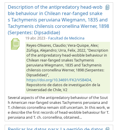
Description of the antipredatory head-wob
ble behaviour in Chilean rear-fanged snake
s Tachymenis peruviana Wiegmann, 1835 and
Tachymenis chilensis coronellina Werner, 1898
(Serpentes: Dipsadidae)
19 abr. 2023
-
Facultad de Medicina
Reyes-Olivares, Claudio; Vera-Quispe, Alex;
Zúñiga, Alejandro; Urra, Felix, 2022, "Description
of the antipredatory head-wobble behaviour in
Chilean rear-fanged snakes Tachymenis
peruviana Wiegmann, 1835 and Tachymenis
chilensis coronellina Werner, 1898 (Serpentes:
Dipsadidae)",
https://doi.org/10.34691/FK2/VSB4D4
,
Repositorio de datos de investigación de la
Universidad de Chile, V2
Several aspects of the antipredatory behaviour of the Sout
h American rear-fanged snakes Tachymenis peruviana and
T. chilensis coronellina remain still uncertain. In this work, w
e describe the first records of head-wobble behaviour for T.
peruviana and T. ch. coronellina, obtained...
Replicar los datos para: La gestión de datos