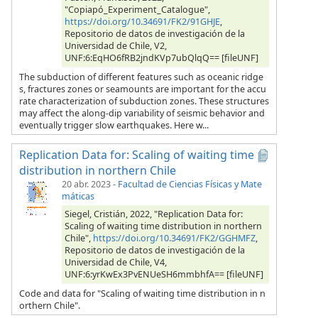
"Copiapó_Experiment_Catalogue",
https://doi.org/10.34691/FK2/91GHJE
,
Repositorio de datos de investigación de la
Universidad de Chile, V2,
UNF:6:EqHO6fRB2jndKVp7ubQlqQ== [fileUNF]
The subduction of different features such as oceanic ridge
s, fractures zones or seamounts are important for the accu
rate characterization of subduction zones. These structures
may affect the along-dip variability of seismic behavior and
eventually trigger slow earthquakes. Here w...
Replication Data for: Scaling of waiting time
distribution in northern Chile
20 abr. 2023
-
Facultad de Ciencias Físicas y Mate
máticas
Siegel, Cristián, 2022, "Replication Data for:
Scaling of waiting time distribution in northern
Chile",
https://doi.org/10.34691/FK2/GGHMFZ
,
Repositorio de datos de investigación de la
Universidad de Chile, V4,
UNF:6:yrKwEx3PvENUeSH6mmbhfA== [fileUNF]
Code and data for "Scaling of waiting time distribution in n
orthern Chile".