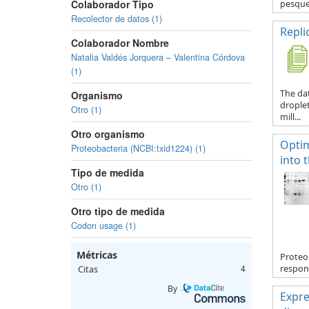
Colaborador Tipo
pesquer
Recolector de datos (1)
Repli
Colaborador Nombre
Natalia Valdés Jorquera – Valentina Córdova
(1)
The dat
Organismo
droplet
Otro (1)
mill...
Otro organismo
Optim
Proteobacteria (NCBI:txid1224) (1)
into 
Tipo de medida
Otro (1)
Otro tipo de medida
Codon usage (1)
Métricas
Proteos
respons
Citas
4
By
Expre