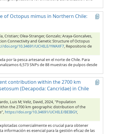
e of Octopus mimus in Northern Chile:
a, Cristian; Olea-Stranger, Gonzalo; Araya-Goncalves,
tion Connectivity and Genetic Structure of Octopus
s://doi.org/10.34691/UCHILE/YWAXF7
, Repositorio de
por la pesca artesanal en el norte de Chile. Para
s, analizamos 6,573 SNPs de 88 muestras de pulpos desde
ent contribution within the 2700 km
setosum (Decapoda: Cancridae) in Chile
rdo, Luis M; Veliz, David, 2024, "Population
thin the 2700 km geographic distribution of the
e",
https://doi.org/10.34691/UCHILE/BEIBGY
,
explotadas comercialmente es crucial para obtener
a información es esencial para la gestión eficaz de las