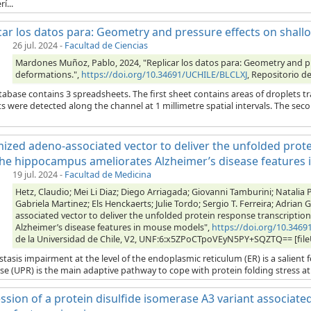
í...
car los datos para: Geometry and pressure effects on shal
26 jul. 2024
-
Facultad de Ciencias
Mardones Muñoz, Pablo, 2024, "Replicar los datos para: Geometry and p
deformations.",
https://doi.org/10.34691/UCHILE/BLCLXJ
, Repositorio d
abase contains 3 spreadsheets. The first sheet contains areas of droplets tra
s were detected along the channel at 1 millimetre spatial intervals. The secon
ized adeno-associated vector to deliver the unfolded prote
the hippocampus ameliorates Alzheimer’s disease features
19 jul. 2024
-
Facultad de Medicina
Hetz, Claudio; Mei Li Diaz; Diego Arriagada; Giovanni Tamburini; Natalia 
Gabriela Martinez; Els Henckaerts; Julie Tordo; Sergio T. Ferreira; Adrian
associated vector to deliver the unfolded protein response transcripti
Alzheimer’s disease features in mouse models",
https://doi.org/10.346
de la Universidad de Chile, V2, UNF:6:x5ZPoCTpoVEyN5PY+SQZTQ== [fil
tasis impairment at the level of the endoplasmic reticulum (ER) is a salient 
e (UPR) is the main adaptive pathway to cope with protein folding stress at 
ssion of a protein disulfide isomerase A3 variant associated