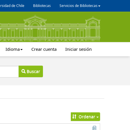
rsidad de Chile
Bibliotecas
Servicios de Bibliotecas
Idioma
Crear cuenta
Iniciar sesión
Buscar
Ordenar