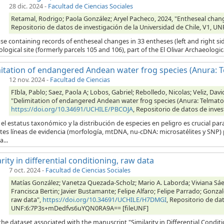
28 dic. 2024
-
Facultad de Ciencias Sociales
Retamal, Rodrigo; Paola González; Aryel Pacheco, 2024, "Entheseal change
Repositorio de datos de investigación de la Universidad de Chile, V1
e containing records of entheseal changes in 33 entheses (left and right sid
logical site (formerly parcels 105 and 106), part of the El Olivar Archaeologica
itation of endangered Andean water frog species (Anura: Te
12 nov. 2024
-
Facultad de Ciencias
FIbla, Pablo; Saez, Paola A; Lobos, Gabriel; Rebolledo, Nicolas; Veliz, Dav
"Delimitation of endangered Andean water frog species (Anura: Telmatobi
https://doi.org/10.34691/UCHILE/PBCOJA
, Repositorio de datos de inves
 el estatus taxonómico y la distribución de especies en peligro es crucial p
tes líneas de evidencia (morfología, mtDNA, nu-cDNA: microsatélites y SNP) 
a...
arity in differential conditioning, raw data
7 oct. 2024
-
Facultad de Ciencias Sociales
Matías González; Vanetza Quezada-Scholz; Mario A. Laborda; Viviana Sáe
Francisca Bertin; Javier Bustamante; Felipe Alfaro; Felipe Parrado; Gonzalo
raw data",
https://doi.org/10.34691/UCHILE/H7DMGI
, Repositorio de dat
UNF:6:7P3s+mDedfvs6uYQN0RA9A== [fileUNF]
 the dataset associated with the manuscript "Similarity in Differential Condit