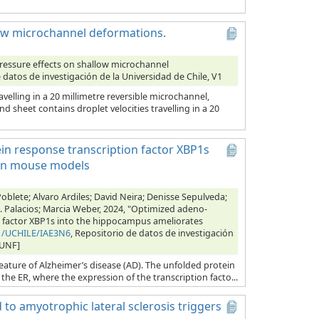
low microchannel deformations.
ressure effects on shallow microchannel
e datos de investigación de la Universidad de Chile, V1
velling in a 20 millimetre reversible microchannel,
d sheet contains droplet velocities travelling in a 20
in response transcription factor XBP1s
 in mouse models
Poblete; Alvaro Ardiles; David Neira; Denisse Sepulveda;
 G. Palacios; Marcia Weber, 2024, "Optimized adeno-
on factor XBP1s into the hippocampus ameliorates
91/UCHILE/IAE3N6
, Repositorio de datos de investigación
eUNF]
feature of Alzheimer’s disease (AD). The unfolded protein
the ER, where the expression of the transcription facto...
 to amyotrophic lateral sclerosis triggers