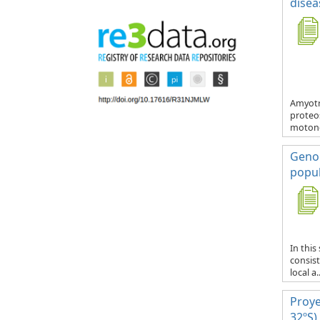
disea
Amyotr
proteo
motone
Genom
popul
In thi
consist
local a..
Proye
32ºS)