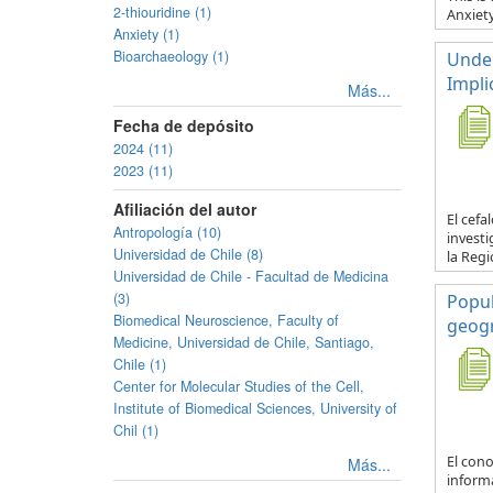
2-thiouridine (1)
Anxiet
Anxiety (1)
Bioarchaeology (1)
Under
Impli
Más...
Fecha de depósito
2024 (11)
2023 (11)
Afiliación del autor
El cef
Antropología (10)
investi
Universidad de Chile (8)
la Regi
Universidad de Chile - Facultad de Medicina
(3)
Popul
Biomedical Neuroscience, Faculty of
geogr
Medicine, Universidad de Chile, Santiago,
Chile (1)
Center for Molecular Studies of the Cell,
Institute of Biomedical Sciences, University of
Chil (1)
El con
Más...
informa