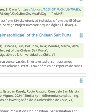
s, El Olivar",
https://doi.org/10.34691/UCHILE/70AJZY
,
, UNF:6:0nyfU0aGsB/mZAzMoaFdQg== [fileUNF]
es) from 134 skeletonized individuals from the El Olivar
l Salvage Project (Rescate Arqueológico El Olivar). T...
lmatobiidae) of the Chilean Salt Puna
id; Pastenes, Luis; Del Pozo, Talia; Mendez, Marco, 2024,
idae) of the Chilean Salt Puna",
tigación de la Universidad de Chile, V1
ara su conservación. En este estudio, contrastamos
para aclarar el estatus taxonómico de especies de ranas
z; Esteban Kasely; Rocío Angulo; Consuelo San Martín;
 Miguez, 2024, "Similarity in differential conditioning,
os de investigación de la Universidad de Chile, V1,
ioning: Implications for Inhibition, Generalization and