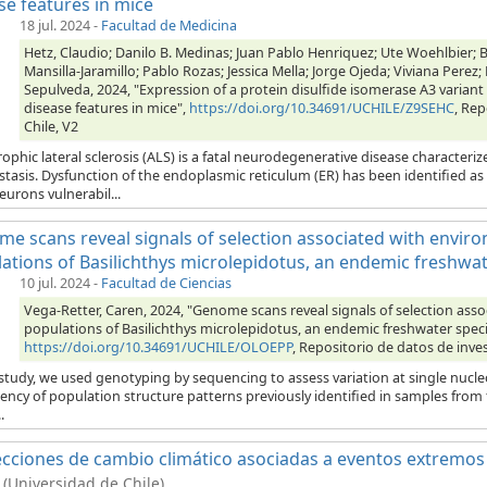
se features in mice
18 jul. 2024
-
Facultad de Medicina
Hetz, Claudio; Danilo B. Medinas; Juan Pablo Henriquez; Ute Woehlbier; 
Mansilla-Jaramillo; Pablo Rozas; Jessica Mella; Jorge Ojeda; Viviana Perez
Sepulveda, 2024, "Expression of a protein disulfide isomerase A3 variant 
disease features in mice",
https://doi.org/10.34691/UCHILE/Z9SEHC
, Rep
Chile, V2
ophic lateral sclerosis (ALS) is a fatal neurodegenerative disease charact
stasis. Dysfunction of the endoplasmic reticulum (ER) has been identified a
urons vulnerabil...
e scans reveal signals of selection associated with environ
ations of Basilichthys microlepidotus, an endemic freshwat
10 jul. 2024
-
Facultad de Ciencias
Vega-Retter, Caren, 2024, "Genome scans reveal signals of selection asso
populations of Basilichthys microlepidotus, an endemic freshwater speci
https://doi.org/10.34691/UCHILE/OLOEPP
, Repositorio de datos de inves
s study, we used genotyping by sequencing to assess variation at single nu
ency of population structure patterns previously identified in samples from
.
cciones de cambio climático asociadas a eventos extremos 
(Universidad de Chile)