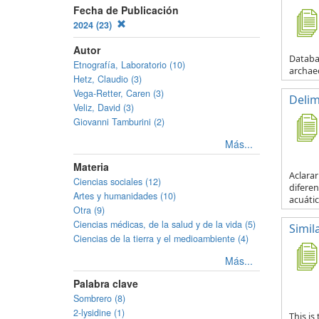
Fecha de Publicación
2024 (23)
Autor
Databas
Etnografía, Laboratorio (10)
archaeo
Hetz, Claudio (3)
Vega-Retter, Caren (3)
Delim
Veliz, David (3)
Giovanni Tamburini (2)
Más...
Materia
Aclarar
Ciencias sociales (12)
diferen
Artes y humanidades (10)
acuátic
Otra (9)
Ciencias médicas, de la salud y de la vida (5)
Simil
Ciencias de la tierra y el medioambiente (4)
Más...
Palabra clave
Sombrero (8)
2-lysidine (1)
This is