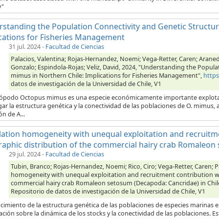
y"
standing the Population Connectivity and Genetic Structur
cations for Fisheries Management
31 jul. 2024
-
Facultad de Ciencias
Palacios, Valentina; Rojas-Hernandez, Noemi; Vega-Retter, Caren; Araned
Gonzalo; Espindola-Rojas; Veliz, David, 2024, "Understanding the Popula
mimus in Northern Chile: Implications for Fisheries Management",
http
datos de investigación de la Universidad de Chile, V1
alópodo Octopus mimus es una especie económicamente importante explotada 
gar la estructura genética y la conectividad de las poblaciones de O. mimu
ón de A...
ation homogeneity with unequal exploitation and recruitm
aphic distribution of the commercial hairy crab Romaleon 
29 jul. 2024
-
Facultad de Ciencias
Tubin, Branco; Rojas-Hernandez, Noemi; Rico, Ciro; Vega-Retter, Caren; Pa
homogeneity with unequal exploitation and recruitment contribution wi
commercial hairy crab Romaleon setosum (Decapoda: Cancridae) in Chil
Repositorio de datos de investigación de la Universidad de Chile, V1
ocimiento de la estructura genética de las poblaciones de especies marinas 
ción sobre la dinámica de los stocks y la conectividad de las poblaciones. Est